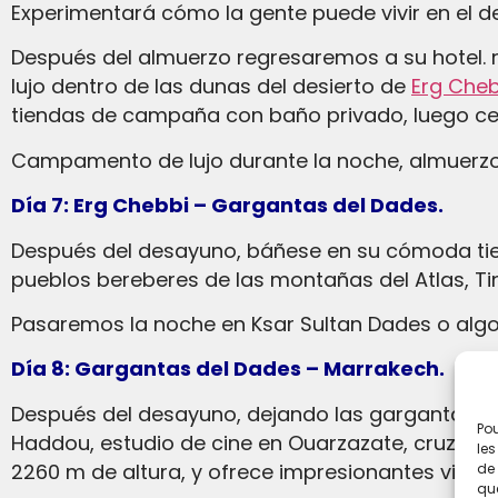
Experimentará cómo la gente puede vivir en el 
Después del almuerzo regresaremos a su hotel. relájese un poco y luego monte en camellos por las dunas, pase la noche en un campamento de
lujo dentro de las dunas del desierto de
Erg Cheb
tiendas de campaña con baño privado, luego ce
Campamento de lujo durante la noche, almuerzo
Día 7: Erg Chebbi – Gargantas del Dades.
Después del desayuno, báñese en su cómoda tienda de campaña y luego comience nuestro viaje hacia las gargantas del Dades a través de los
pueblos bereberes de las montañas del Atlas, Ti
Pasaremos la noche en Ksar Sultan Dades o algo
Día 8: Gargantas del Dades – Marrakech.
Después del desayuno, dejando las gargantas del Dades por la mañana, visitaremos las majestuosas montañas del Atlas. Kasbah Ait Ben
Pou
Haddou, estudio de cine en Ouarzazate, cruza las
les
2260 m de altura, y ofrece impresionantes vist
de 
que