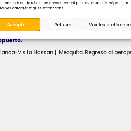
 consentir ou de retirer son consentement peut avoir un effet négatif sur
ia Salam o similar, con desayuno incluido.
taines caractéristiques et fonctions.
Accepter
Refuser
Voir les préférenc
cluido.
opuerto.
lanca-Visita Hassan || Mezquita. Regreso al aero