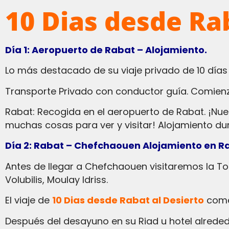
10 Dias desde Ra
Día 1: Aeropuerto de Rabat – Alojamiento.
Lo más destacado de su viaje privado de 10 día
Transporte Privado con conductor guía. Comien
Rabat: Recogida en el aeropuerto de Rabat. ¡Nuestro conductor guía le informará sobre el programa cada día, durante su viaje, ya que hay
muchas cosas para ver y visitar! Alojamiento dur
Día 2: Rabat – Chefchaouen Alojamiento en R
Antes de llegar a Chefchaouen visitaremos la Torre Hassan, la Kasbah des Oudaias y Meknes: la puerta de Bab Mansour, las ruinas romanas de
Volubilis, Moulay Idriss.
El viaje de
10 Dias desde Rabat al Desierto
comen
Después del desayuno en su Riad u hotel alrededor de las 9 a.m., comenzaremos su viaje de un día hacia Chefchaouen (ciudad azul), que es una