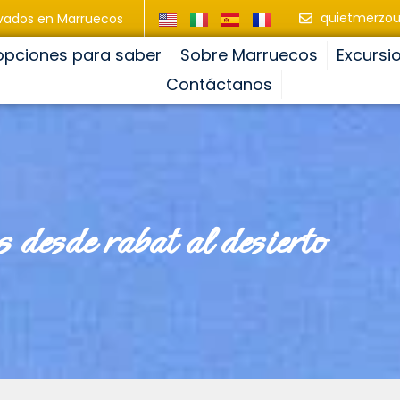
quietmerzo
ivados en Marruecos
opciones para saber
Sobre Marruecos
Excursi
Contáctanos
s desde rabat al desierto