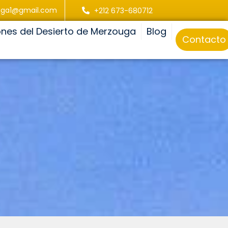
uga1@gmail.com
+212 673-680712
ones del Desierto de Merzouga
Blog
Contacto