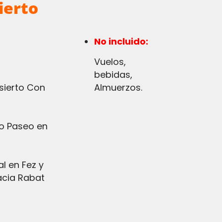
ierto
No incluido:
vuelos,
bebidas,
sierto Con
Almuerzos.
o Paseo en
l en Fez y
acia Rabat