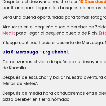
Después del desayuno neustro tour
10 Dias des
por Ifrane para llegar a los bosques de cedros 
Será una buena oportunidad para tomar fotogra
Almuerzo en el pequeño pueblo bereber de Zaida
Medilt
para llegar al pequeño pueblo de Rich,
Erf
Y luego continúa hacia el desierto de Merzouga. 
Día 6: Merzouga – Erg Chebbi.
Comenzamos el viaje después de su desayuno en el hotel, en dirección a la música Gnawa, en el pueblo de negros de Mali y Sudán en el pueblo
de Khamlia.
Después de escuchar y bailar nuestra aventura continuará por la ruta del rally París Dakar, cruzando la pista del desierto en dirección a las
‘Minas de Mefes’.
Después de media hora conduciremos entre pie
pizza bereber en tierra nómada.