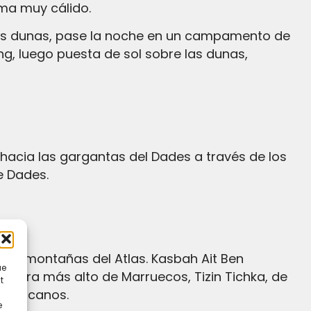
ima muy cálido.
g, luego puesta de sol sobre las dunas,
e Dades.
ue
retera más alto de Marruecos, Tizin Tichka, de
t
s cercanos.
e