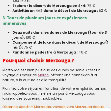
4×4:
50 €
Explorer le désert de Merzouga en 4×4:
75 €
Activités en 4×4 dans le désert de Merzouga :
50 €
3. Tours de plusieurs jours et expériences
immersives
Deux nuits dans les dunes de Merzouga (tour de 3
jours):
160 €
Campement de luxe dans le désert de Merzouga (1
nuit):
75 €
Randonnée pédestre à Merzouga :
40 €
Pourquoi choisir Merzouga ?
Merzouga est bien plus que des dunes de sable. C’est un
voyage au cœur de
Maroc
, offrant une connexion à la
nature, à la culture et à la tranquillité.
Planifiez votre séjour en fonction de votre emploi du temps,
mais rappelez-vous : même un jour à Merzouga vous
laissera des souvenirs inoubliables.
Distance Agadir – Merzouga, voyage vers Merzouga depuis