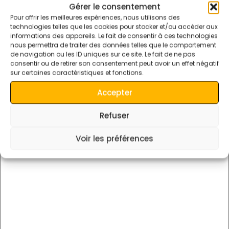
Agadir, excursions dans le désert du Maroc, voyage dans le
Gérer le consentement
désert du Sahara, voyage vers les dunes d’Erg Chebbi, visites
Pour offrir les meilleures expériences, nous utilisons des
du désert d’Agadir.
technologies telles que les cookies pour stocker et/ou accéder aux
informations des appareils. Le fait de consentir à ces technologies
Combien de jours faut-il passer à Merzouga ?
nous permettra de traiter des données telles que le comportement
de navigation ou les ID uniques sur ce site. Le fait de ne pas
consentir ou de retirer son consentement peut avoir un effet négatif
Laisser Un Commentaire
sur certaines caractéristiques et fonctions.
Accepter
Votre adresse e-mail ne sera pas publiée.
Les champs
obligatoires sont indiqués avec
*
Refuser
Commentaire
*
Voir les préférences