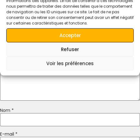
Laisser Un Commentaire
informations des appareils. Le fait de consentir à ces technologies
nous permettra de traiter des données telles que le comportement
de navigation ou les ID uniques sur ce site. Le fait de ne pas
Votre adresse e-mail ne sera pas publiée.
Les champs
consentir ou de retirer son consentement peut avoir un effet négatif
obligatoires sont indiqués avec
*
sur certaines caractéristiques et fonctions.
Commentaire
*
Accepter
Refuser
Voir les préférences
Nom
*
E-mail
*