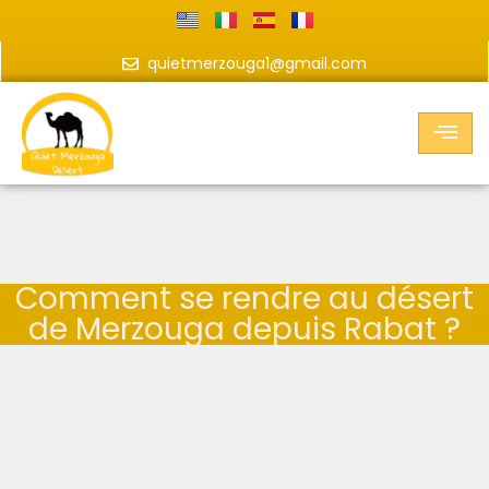
quietmerzouga1@gmail.com
Comment se rendre au désert
de Merzouga depuis Rabat ?