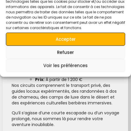
technologies telles que les cookies pour stocker et/ou accéder aux
informations des appareils. Le fait de consentir à ces technologies
Découvrez les paysages enchanteurs du désert
nous permettra de traiter des données telles que le comportement
marocain avec nos circuits personnalisés au départ
de navigation ou les ID uniques sur ce site. Le fait de ne pas
de Rabat:
consentir ou de retirer son consentement peut avoir un effet négatif
sur certaines caractéristiques et fonctions.
Circuit de 3 jours au départ de Rabat
Durée:
3 jours
Accepter
Prix:
à partir de 500 €
Circuit de 6 jours dans le désert de Rabat
Refuser
Durée:
6 jours
Prix:
à partir de 700 €
Voir les préférences
Circuit de 10 jours dans le désert de Rabat
Durée:
10 jours
Prix:
À partir de 1 200 €
Nos circuits comprennent le transport privé, des
guides locaux expérimentés, des randonnées à dos
de chameau, des camps de luxe dans le désert et
des expériences culturelles berbères immersives.
Qu’il s’agisse d’une courte escapade ou d’un voyage
prolongé, nous sommes là pour rendre votre
aventure inoubliable.