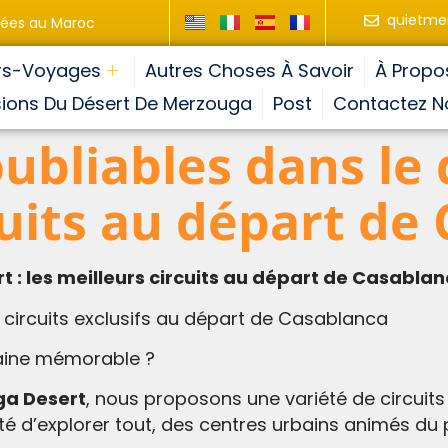
quietme
ivées au Maroc
rs-Voyages
Autres Choses À Savoir
À Propo
sions Du Désert De Merzouga
Post
Contactez N
bliables dans le d
cuits au départ de
t : les meilleurs circuits au départ de Casabla
 circuits exclusifs au départ de Casablanca
aine mémorable ?
ga Desert
, nous proposons une variété de circuits
ité d’explorer tout, des centres urbains animés du