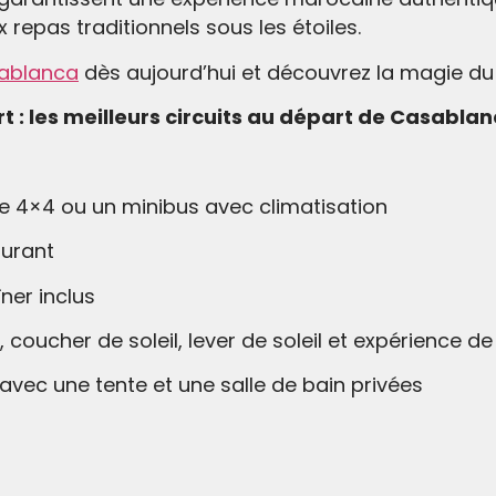
epas traditionnels sous les étoiles.
ablanca
dès aujourd’hui et découvrez la magie d
t : les meilleurs circuits au départ de Casabla
e 4×4 ou un minibus avec climatisation
burant
îner inclus
oucher de soleil, lever de soleil et expérience d
vec une tente et une salle de bain privées