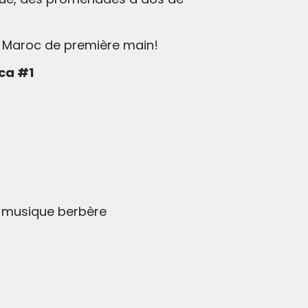
u Maroc de première main!
nca #1
e musique berbère