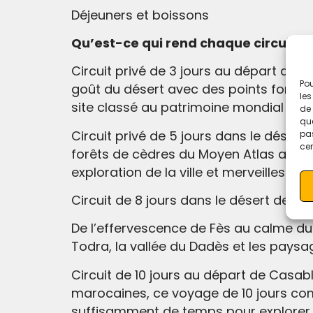
Déjeuners et boissons
Qu’est-ce qui rend chaque circuit s
Circuit privé de 3 jours au départ de
Pou
goût du désert avec des points forts
les
site classé au patrimoine mondial de 
de 
que
Circuit privé de 5 jours dans le dése
pas
cer
forêts de cèdres du Moyen Atlas aux im
exploration de la ville et merveilles natu
Circuit de 8 jours dans le désert de C
De l’effervescence de Fès au calme du 
Todra, la vallée du Dadès et les pay
Circuit de 10 jours au départ de Casab
marocaines, ce voyage de 10 jours com
suffisamment de temps pour explorer 