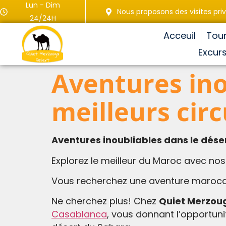
Lun - Dim
Nous proposons des visites pr
24/24H
Acceuil
Tou
Excur
Aventures inou
meilleurs cir
Aventures inoubliables dans le déser
Explorez le meilleur du Maroc avec nos
Vous recherchez une aventure maroc
Ne cherchez plus! Chez
Quiet Merzou
Casablanca
, vous donnant l’opportun