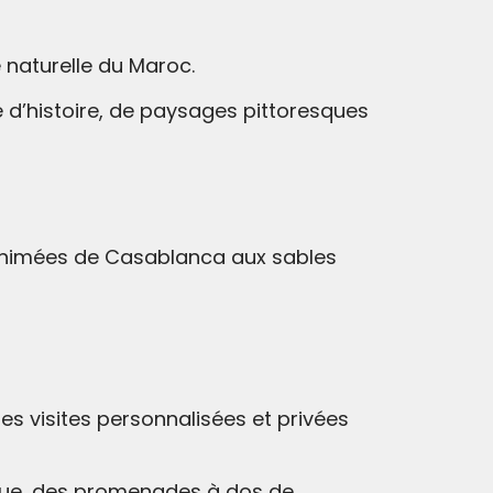
 naturelle du Maroc.
e d’histoire, de paysages pittoresques
 animées de Casablanca aux sables
s visites personnalisées et privées
que, des promenades à dos de