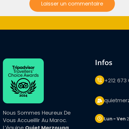
infos
+212 673 
quietmer
Nous Sommes Heureux De
Lun - Ven
2
Vous Accueillir Au Maroc.
L’équipe
Quiet Merzouga