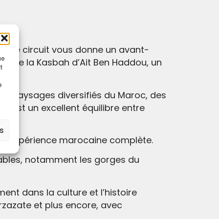
s, ce circuit vous donne un avant-
ue
te de la Kasbah d’Ait Ben Haddou, un
t
e
les paysages diversifiés du Maroc, des
t est un excellent équilibre entre
es
t une expérience marocaine complète.
rnables, notamment les gorges du
nt dans la culture et l’histoire
zazate et plus encore, avec