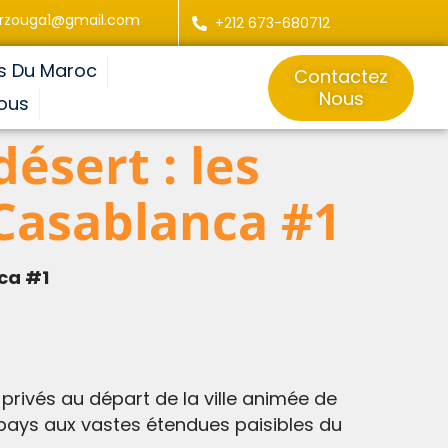
rzouga1@gmail.com
+212 673-680712
s Du Maroc
Contactez
Nous
ous
ésert : les
 Casablanca #1
nca #1
 privés au départ de la ville animée de
 pays aux vastes étendues paisibles du