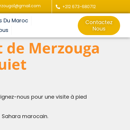
rzouga1@gmail.com
+212 673-680712
s Du Maroc
Contactez
Nous
ous
t de Merzouga
uiet
ignez-nous pour une visite à pied
u Sahara marocain.