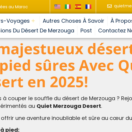
quietme
ivées au Maroc
rs-Voyages
Autres Choses À Savoir
À Propo
sions Du Désert De Merzouga
Post
Contactez N
 majestueux déser
à pied sûres Avec Q
ert en 2025!
s à couper le souffle du désert de Merzouga ? Rejo
périmentés au
Quiet Merzouga Desert
.
ffrir une aventure inoubliable et sûre au cœur d
 à pied: