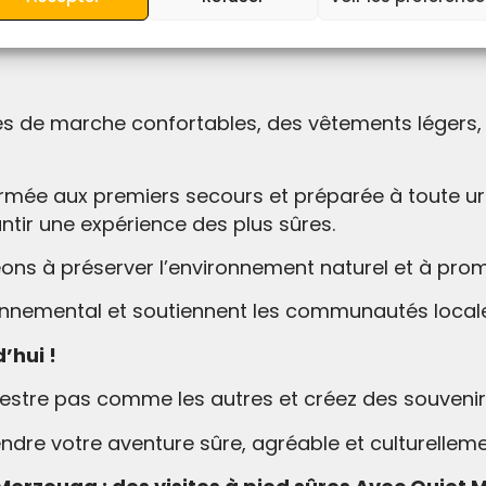
né ou un voyageur novice, nos circuits s’adresse
er de la beauté du
Sahara
.
 de marche confortables, des vêtements légers, 
rmée aux premiers secours et préparée à toute ur
tir une expérience des plus sûres.
ns à préserver l’environnement naturel et à pro
ronnemental et soutiennent les communautés local
’hui !
tre pas comme les autres et créez des souvenirs 
dre votre aventure sûre, agréable et culturelleme