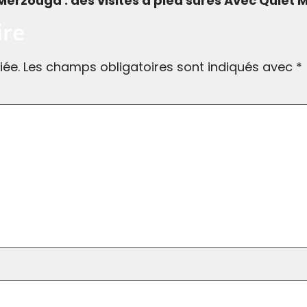
erzouga : des visites à pied sûres Avec Quiet 
ire
iée.
Les champs obligatoires sont indiqués avec
*