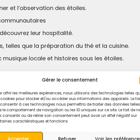
er et l’observation des étoiles.
s communautaires
 découvrez leur hospitalité.
s, telles que la préparation du thé et la cuisine.
usique locale et histoires sous les étoiles.
Gérer le consentement
et réfléchissez à votre expérience dans le désert.
r offrir les meilleures expériences, nous utilisons des technologies telles q
enirs et de nouvelles amitiés.
 cookies pour stocker et/ou accéder aux informations des appareils. Le fai
consentir à ces technologies nous permettra de traiter des données telles
i !
 le comportement de navigation ou les ID uniques sur ce site. Le fait de n
 consentir ou de retirer son consentement peut avoir un effet négatif sur
comme les autres et créez des souvenirs qui durer
taines caractéristiques et fonctions.
e sûre, agréable et culturellement enrichissante.
Accepter
Refuser
Voir les préférenc