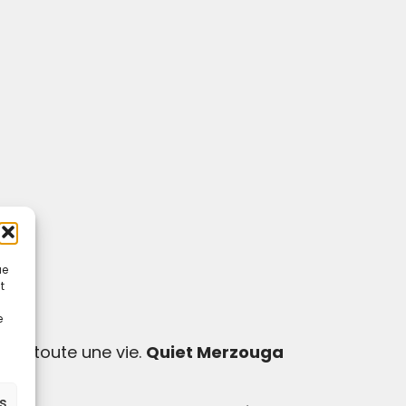
ue
t
e
ont toute une vie.
Quiet Merzouga
es