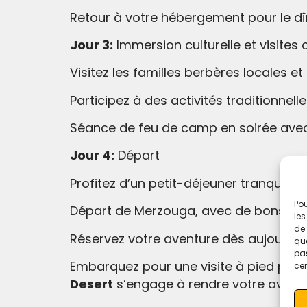
Retour à votre hébergement pour le dîn
Jour 3:
Immersion culturelle et visite
Visitez les familles berbères locales et
Participez à des activités traditionnelle
Séance de feu de camp en soirée avec m
Jour 4:
Départ
Profitez d’un petit-déjeuner tranquille 
Pou
Départ de Merzouga, avec de bons souv
les
de 
Réservez votre aventure dès aujourd’hu
que
pas
Embarquez pour une visite à pied pas 
cer
Desert
s’engage à rendre votre aventur