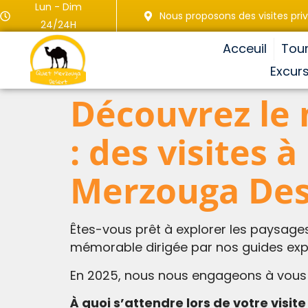
Lun - Dim
Nous proposons des visites pr
24/24H
Acceuil
Tou
Excur
Découvrez le
: des visites 
Merzouga Des
Êtes-vous prêt à explorer les paysage
mémorable dirigée par nos guides ex
En 2025, nous nous engageons à vous o
À quoi s’attendre lors de votre visite