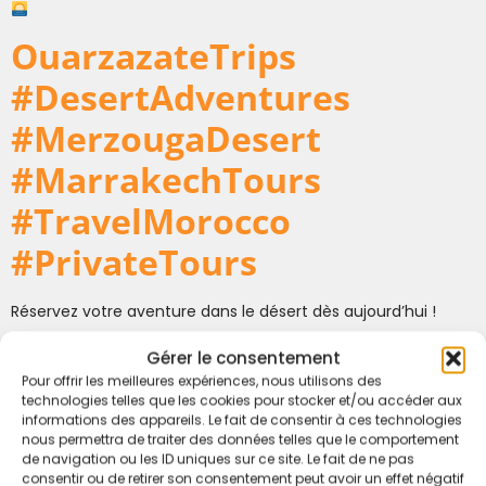
OuarzazateTrips
#DesertAdventures
#MerzougaDesert
#MarrakechTours
#TravelMorocco
#PrivateTours
Réservez votre aventure dans le désert dès aujourd’hui !
Que vous prévoyiez une courte escapade ou un voyage plus
Gérer le consentement
long à travers les paysages emblématiques du Maroc, nos
Pour offrir les meilleures expériences, nous utilisons des
circuits vous promettent une expérience inoubliable.
technologies telles que les cookies pour stocker et/ou accéder aux
informations des appareils. Le fait de consentir à ces technologies
Contactez-nous pour commencer à planifier votre
nous permettra de traiter des données telles que le comportement
aventure !
de navigation ou les ID uniques sur ce site. Le fait de ne pas
consentir ou de retirer son consentement peut avoir un effet négatif