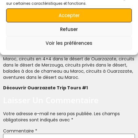
Contactez-nous:
sur certaines caractéristiques et fonctions.
Téléphone : +212 673-680712
E-mail: quietmerzouga1@gmail.com
Accepter
Site Web: Quiet Merzouga Desert
Refuser
Hashtags: #Desert #Adventures #Merzouga #Marrakech
#Tours #Marocvoyage #Private #Tours
Voir les préférences
Mots-clés:
circuits dans le désert de Ouarzazate, circuits
dans le Sahara à Ouarzazate, circuits dans le désert au
Maroc, circuits en 4×4 dans le désert de Ouarzazate, circuits
dans le désert de Merzouga, circuits privés dans le désert,
balades à dos de chameau au Maroc, circuits à Ouarzazate,
aventures dans le désert au Maroc.
Découvrir Ouarzazate Trip Tours #1
Laisser Un Commentaire
Votre adresse e-mail ne sera pas publiée.
Les champs
obligatoires sont indiqués avec
*
Commentaire
*