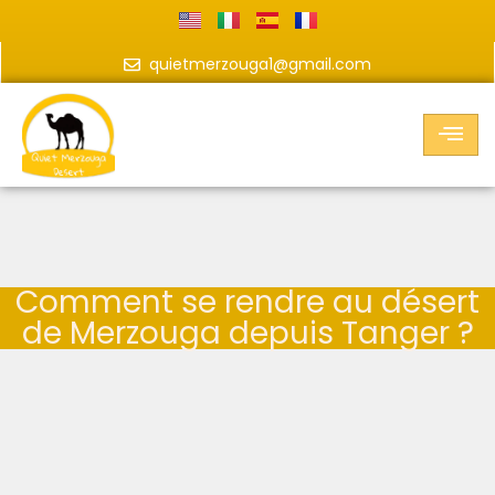
quietmerzouga1@gmail.com
Comment se rendre au désert
de Merzouga depuis Tanger ?