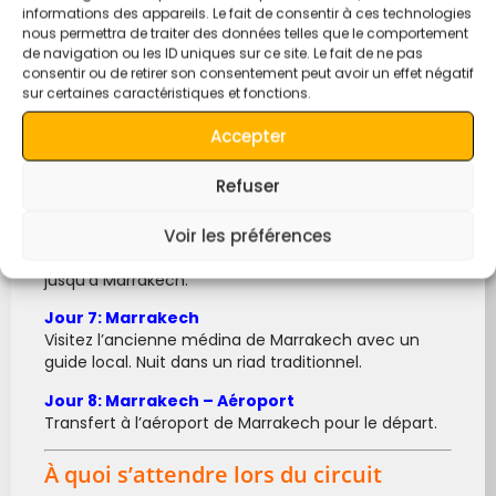
Khamlia pour la musique Gnawa, profitez d’une
informations des appareils. Le fait de consentir à ces technologies
excursion en 4×4 sur les dunes de sable et d’une
nous permettra de traiter des données telles que le comportement
randonnée à dos de chameau jusqu’au camp de
de navigation ou les ID uniques sur ce site. Le fait de ne pas
luxe.
consentir ou de retirer son consentement peut avoir un effet négatif
sur certaines caractéristiques et fonctions.
Jour 5: Merzouga – Gorges du Dadès
Visitez le marché de Rissani, le musée des fossiles
Accepter
d’Erfoud et les gorges du Todra avant d’atteindre les
gorges du Dadès.
Refuser
Jour 6: Gorges du Dadès – Marrakech
Voir les préférences
Parcourez la pittoresque « Route des Mille Kasbahs »,
visitez Aït Ben Haddou et Ouarzazate, puis continuez
jusqu’à Marrakech.
Jour 7: Marrakech
Visitez l’ancienne médina de Marrakech avec un
guide local. Nuit dans un riad traditionnel.
Jour 8: Marrakech – Aéroport
Transfert à l’aéroport de Marrakech pour le départ.
À quoi s’attendre lors du circuit