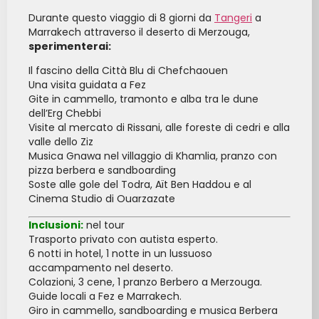
Durante questo viaggio di 8 giorni da
Tangeri
a
Marrakech attraverso il deserto di Merzouga,
sperimenterai:
Il fascino della Città Blu di Chefchaouen
Una visita guidata a Fez
Gite in cammello, tramonto e alba tra le dune
dell’Erg Chebbi
Visite al mercato di Rissani, alle foreste di cedri e alla
valle dello Ziz
Musica Gnawa nel villaggio di Khamlia, pranzo con
pizza berbera e sandboarding
Soste alle gole del Todra, Aït Ben Haddou e al
Cinema Studio di Ouarzazate
Inclusioni:
nel tour
Trasporto privato con autista esperto.
6 notti in hotel, 1 notte in un lussuoso
accampamento nel deserto.
Colazioni, 3 cene, 1 pranzo Berbero a Merzouga.
Guide locali a Fez e Marrakech.
Giro in cammello, sandboarding e musica Berbera