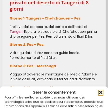
privato nel deserto di Tangeri di 8
giorni
Giorno 1: Tangeri – Chefchaouen – Fez
Prelievo dall’aeroporto, dal porto o dall’hotel di
Tangeri
. Esplora le strade blu di Chefchaouen prima
di proseguire per Fez. Pernottamento al Riad Dilar.
Giorno 2: Fes – Fes.
Visita guidata di Fez con una guida locale.
Pernottamento al Riad Dilar.
Giorno 3: Fez – Merzouga.
Viaggio attraverso le montagne del Medio Atlante e
la valle dello Ziz, arrivando a Merzouga al tramonto.
Giorno 4: Merzouga – Merzouga.
Gérer le consentement
Esplora la cultura nomade, visita il villaggio di
Pour offrir les meilleures expériences, nous utilisons des
Khamlia per ascoltare la musica Gnawa, goditi un
technologies telles que les cookies pour stocker et/ou accéder aux
tour in fuoristrada sulle dune di sabbia e fai
informations des appareils. Le fait de consentir à ces technologies