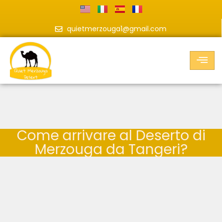
quietmerzouga1@gmail.com
Come arrivare al Deserto di
Merzouga da Tangeri?