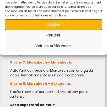
un’escursione in cammello fino al campo di lusso.
nous permettra de traiter des données telles que le comportement
de navigation ou les ID uniques sur ce site. Le fait de ne pas
Giorno 5: Merzouga – Gole del Dades.
consentir ou de retirer son consentement peut avoir un effet négatif
sur certaines caractéristiques et fonctions.
Visita il mercato di Rissani, il museo dei fossili di
Erfoud e le gole del Todra prima di raggiungere le
Accepter
gole del Dades.
Refuser
Giorno 6: Gole del Dades – Marrakech.
Viaggia attraverso la panoramica “Strada delle Mille
Voir les préférences
Kasbah”, visita Aït Ben Haddou e Ouarzazate, quindi
prosegui per Marrakech.
Giorno 7: Marrakech – Marrakech.
Visita l’antica medina di Marrakech con una guida
locale. Pernottamento in un riad tradizionale.
Giorno 8: Marrakech – Aeroporto.
Trasferimento all’aeroporto di Marrakech per la
partenza.
Cosa aspettarsi dal tour: