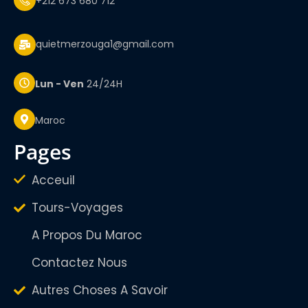
+212 673 680 712
quietmerzouga1@gmail.com
Lun - Ven
24/24H
Maroc
pages
Acceuil
Tours-Voyages
A Propos Du Maroc
Contactez Nous
Autres Choses A Savoir