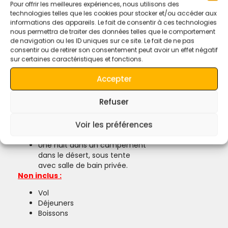
Pour offrir les meilleures expériences, nous utilisons des
technologies telles que les cookies pour stocker et/ou accéder aux
informations des appareils. Le fait de consentir à ces technologies
Inclus :
nous permettra de traiter des données telles que le comportement
de navigation ou les ID uniques sur ce site. Le fait de ne pas
Circuit en véhicule 4×4 /
consentir ou de retirer son consentement peut avoir un effet négatif
minibus climatisé
sur certaines caractéristiques et fonctions.
Chauffeur / Guide /
Carburant
Accepter
Nuitées à l’hôtel (petits-
déjeuners et dîners inclus)
Refuser
Balade à dos de chameau,
sandboard, coucher de soleil,
Voir les préférences
lever de soleil, musique
berbère.
Une nuit dans un campement
dans le désert, sous tente
avec salle de bain privée.
Non inclus :
Vol
Déjeuners
Boissons