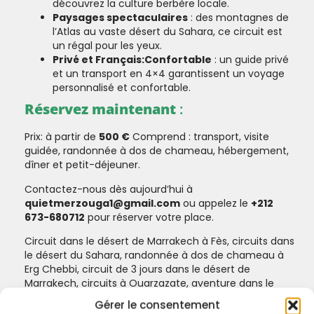
découvrez la culture berbère locale.
Paysages spectaculaires
: des montagnes de
l’Atlas au vaste désert du Sahara, ce circuit est
un régal pour les yeux.
Privé et Français:Confortable
: un guide privé
et un transport en 4×4 garantissent un voyage
personnalisé et confortable.
Réservez maintenant
:
Prix: à partir de
500 €
Comprend : transport, visite
guidée, randonnée à dos de chameau, hébergement,
dîner et petit-déjeuner.
Contactez-nous dès aujourd’hui à
quietmerzouga1@gmail.com
ou appelez le
+212
673-680712
pour réserver votre place.
Circuit dans le désert de Marrakech à Fès, circuits dans
le désert du Sahara, randonnée à dos de chameau à
Erg Chebbi, circuit de 3 jours dans le désert de
Marrakech, circuits à Ouarzazate, aventure dans le
désert de Merzouga, circuits privés dans le désert du
Gérer le consentement
Maroc.