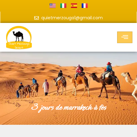
quietmerzouga1@gmail.com
3 jours de marrakech à fès