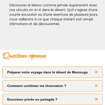
Découvrez le Maroc comme jamais auparavant avec
nos circuits en 4×4 dans le désert. Qu’il s’agisse d’une
courte excursion ou d’une aventure de plusieurs jours,
nous veillerons à ce que chaque instant soit rempli
d’émotions et de découvertes.
questions réponses
Préparer votre voyage dans le désert de Merzouga
Vêtements confortables (amples, respirants et à
superposer)
Comment confirmer ma réservation ?
Chaussures robustes ou bottes de randonnée
Pour confirmer votre réservation, un
acompte de 30 % via
Sandales ou tongs (pour le bivouac)
PayPal
est requis.
Protection solaire (écharpe, lunettes, crème solaire,
Excursion privée ou partagée ?
baume à lèvres)