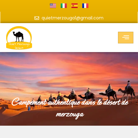
quietmerzouga1@gmail.com
campement authentique dans le désert de
merzouga