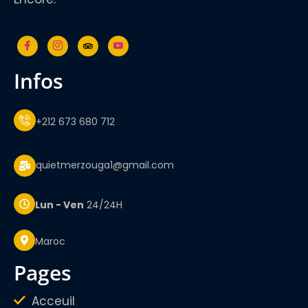
infos
+212 673 680 712
quietmerzouga1@gmail.com
Lun - Ven
24/24H
Maroc
pages
Acceuil