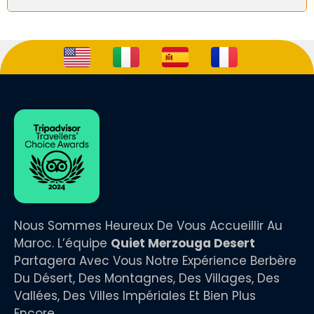
Quiet Merzouga Desert – Excursions à la journée
Comprend l’espace repas, le sandboarding et la musique
berbère.
www.quietmerzougadesert.com
WhatsApp : +212 673 680 712
Avis Tripadvisor
Nous Sommes Heureux De Vous Accueillir Au
Maroc. L’équipe
Quiet Merzouga Desert
Partagera Avec Vous Notre Expérience Berbère
Du Désert, Des Montagnes, Des Villages, Des
Vallées, Des Villes Impériales Et Bien Plus
Encore.