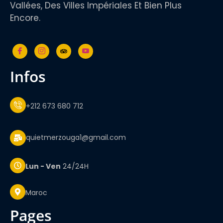
Vallées, Des Villes Impériales Et Bien Plus
Encore.
infos
+212 673 680 712
quietmerzouga1@gmail.com
Lun - Ven
24/24H
Maroc
pages