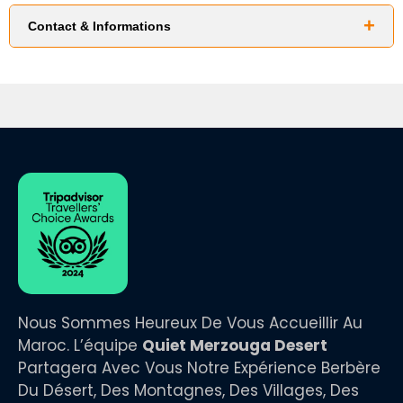
Notre camp de luxe propose des
tentes privées
avec salle
de bain privative et eau chaude.
Contact & Informations
Quiet Merzouga Desert – Day Tours
Vous profiterez d’un espace confortable, d’un restaurant, du
sandboard et de soirées animées par la musique berbère.
www.quietmerzougadesert.com
WhatsApp : +212 673 680 712
Lire nos avis sur Tripadvisor
Merci pour votre contact !
Nous Sommes Heureux De Vous Accueillir Au
Maroc. L’équipe
Quiet Merzouga Desert
Partagera Avec Vous Notre Expérience Berbère
Du Désert, Des Montagnes, Des Villages, Des