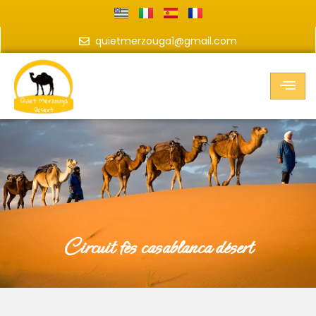
quietmerzouga1@gmail.com
circuit fès casablanca désert