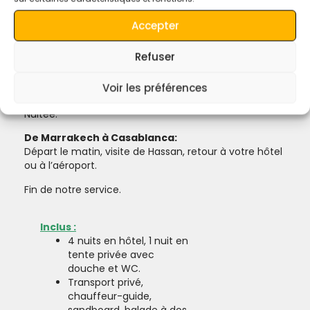
Vers Marrakech:
Ouarzazate, Kasbah Ait Ben
Haddou, studio de cinéma à Ouarzazate, Kasbah de
Accepter
Taourirt, montagnes du Haut Atlas Tizi-n-Tichka,
Marrakech.
Refuser
Nuitée.
À Marrakech, vous avez une visite avec un guide local
Voir les préférences
pour explorer la ville rouge.
Nuitée.
De Marrakech à Casablanca:
Départ le matin, visite de Hassan, retour à votre hôtel
ou à l’aéroport.
Fin de notre service.
Inclus :
4 nuits en hôtel, 1 nuit en
tente privée avec
douche et WC.
Transport privé,
chauffeur-guide,