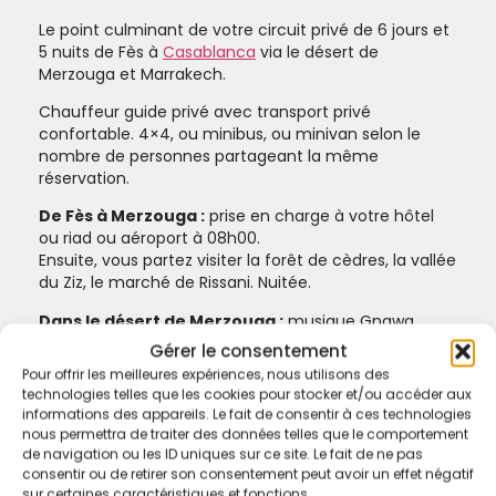
Le point culminant de votre circuit privé de 6 jours et
5 nuits de Fès à
Casablanca
via le désert de
Merzouga et Marrakech.
Chauffeur guide privé avec transport privé
confortable. 4×4, ou minibus, ou minivan selon le
nombre de personnes partageant la même
réservation.
De Fès à Merzouga :
prise en charge à votre hôtel
ou riad ou aéroport à 08h00.
Ensuite, vous partez visiter la forêt de cèdres, la vallée
du Ziz, le marché de Rissani. Nuitée.
Dans le désert de Merzouga :
musique Gnawa,
visite des nomades, déjeuner avec pizza berbère,
Gérer le consentement
balade à dos de chameau, sandboard, musique
Pour offrir les meilleures expériences, nous utilisons des
berbère, coucher de soleil, lever de soleil, bien sûr nuit
technologies telles que les cookies pour stocker et/ou accéder aux
dans un camp de luxe dans le désert,
informations des appareils. Le fait de consentir à ces technologies
nous permettra de traiter des données telles que le comportement
Vers les gorges du Dadès :
musée des fossiles
de navigation ou les ID uniques sur ce site. Le fait de ne pas
d’Erfoud, gorges du Todra. Nuitée.
consentir ou de retirer son consentement peut avoir un effet négatif
sur certaines caractéristiques et fonctions.