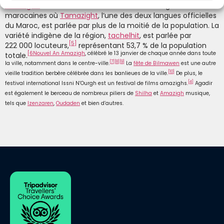
[
3
]
[
4
]
amazighe
au Maroc.
C’est l’une des rares grandes villes
marocaines où
Tamazight
, l’une des deux langues officielles
du Maroc, est parlée par plus de la moitié de la population. La
variété indigène de la région,
tachelhit
, est parlée par
[
5
]
222 000 locuteurs,
représentant 53,7 % de la population
[
6
Nouvel An Amazigh
, célébré le 13 janvier de chaque année dans toute
totale.
[
7
]
[
8
]
[
9
]
la ville, notamment dans le centre-ville.
La
fête de Bilmawen
est une autre
[
10
]
vieille tradition berbère célébrée dans les banlieues de la ville.
De plus, le
[
4
]
festival international Issni N’Ourgh est un festival de films amazighs.
Agadir
est également le berceau de nombreux piliers de
Shilha
et
Amazigh
musique,
tels que
Izenzaren
,
Oudaden
et bien d’autres.