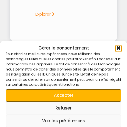
Explorer
Gérer le consentement
Pour offrir les meilleures expériences, nous utilisons des
technologies telles que les cookies pour stocker et/ou accéder aux
informations des appareils. Le fait de consentir à ces technologies
nous permettra de traiter des données telles que le comportement
Circuits au départ d’Agadir
de navigation ou les ID uniques sur ce site. Le fait de ne pas
consentir ou de retirer son consentement peut avoir un effet négatif
sur certaines caractéristiques et fonctions.
Agadir est l’un des principaux centres urbains du Maroc. La
municipalité d’Agadir a enregistré une population de 924
Accepter
000 habitants lors du recensement marocain de 2014.
[
1
]
Selon le recensement de 2004, il y avait 346 106 habitants
Refuser
[
2
]
cette année-là
et la population de la préfecture d’
Agadir
-
[
2
]
Ida Outanane était de 487 954 habitants.
Voir les préférences
Agadir est connue pour être la capitale de
La culture