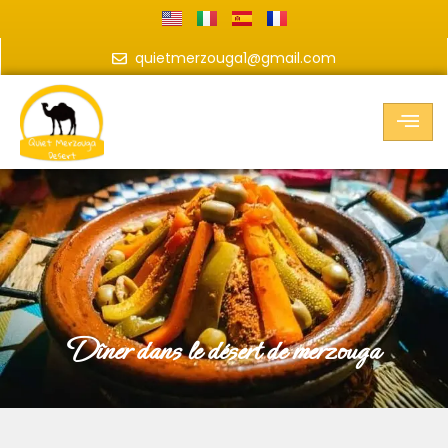
quietmerzouga1@gmail.com
dîner dans le désert de merzouga