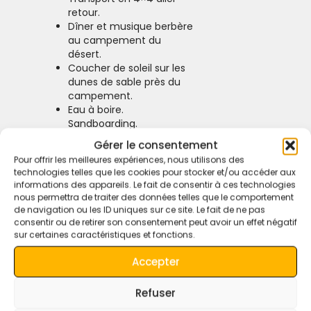
retour.
Dîner et musique berbère
au campement du
désert.
Coucher de soleil sur les
dunes de sable près du
campement.
Eau à boire.
Sandboarding.
Echarpe du désert.
Gérer le consentement
Parking pour votre voiture
Pour offrir les meilleures expériences, nous utilisons des
si vous en avez une.
technologies telles que les cookies pour stocker et/ou accéder aux
Non inclus :
informations des appareils. Le fait de consentir à ces technologies
Aucun frais supplémentaire.
nous permettra de traiter des données telles que le comportement
de navigation ou les ID uniques sur ce site. Le fait de ne pas
consentir ou de retirer son consentement peut avoir un effet négatif
sur certaines caractéristiques et fonctions.
Accepter
questions réponses
Refuser