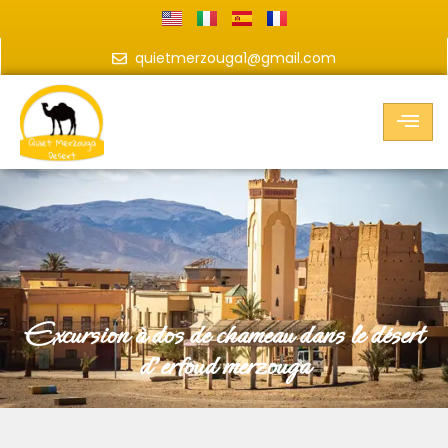
quietmerzouga1@gmail.com
excursion à dos de chameau dans le désert
d'erfoud merzouga