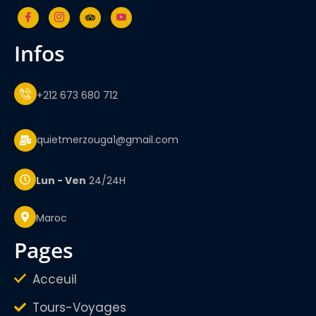
infos
+212 673 680 712
quietmerzouga1@gmail.com
Lun - Ven
24/24H
Maroc
pages
Acceuil
Tours-Voyages