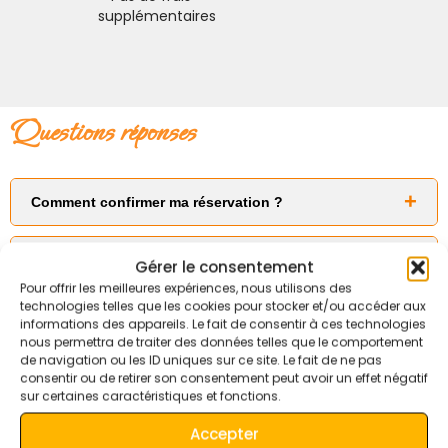
supplémentaires
questions réponses
Comment confirmer ma réservation ?
Un
acompte de 30 % via PayPal
est requis.
Excursion privée ou partagée ?
Gérer le consentement
Le solde restant est à régler
en espèces à votre arrivée
(en
Pour offrir les meilleures expériences, nous utilisons des
Il s’agit d’une
excursion privée
avec votre propre guide et
euros ou en dirhams marocains).
technologies telles que les cookies pour stocker et/ou accéder aux
transport.
Comment rencontrer notre chauffeur-guide ?
informations des appareils. Le fait de consentir à ces technologies
nous permettra de traiter des données telles que le comportement
La prise en charge se fait depuis votre hôtel ou à un point de
Des excursions en petit groupe partagé sont également
de navigation ou les ID uniques sur ce site. Le fait de ne pas
rendez-vous communiqué par e-mail.
disponibles sur demande.
Contact & Informations
consentir ou de retirer son consentement peut avoir un effet négatif
sur certaines caractéristiques et fonctions.
Quiet Merzouga Desert – Day Tours
Pour les arrivées à l’aéroport, le chauffeur vous attendra
avec une pancarte à votre nom.
Accepter