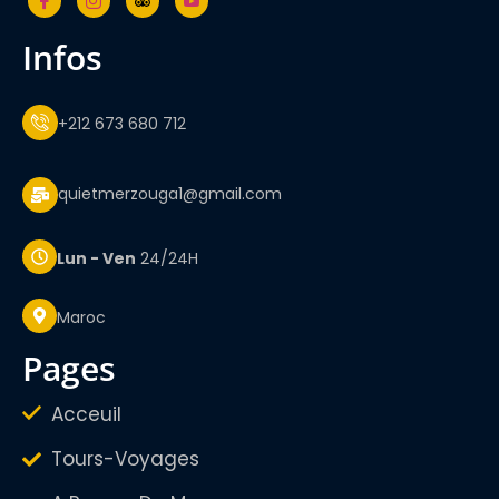
infos
+212 673 680 712
quietmerzouga1@gmail.com
Lun - Ven
24/24H
Maroc
pages
Acceuil
Tours-Voyages