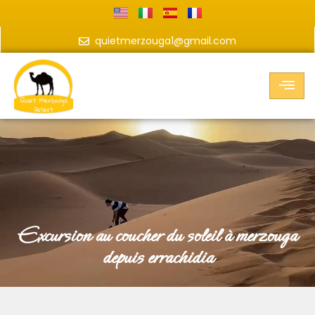
quietmerzouga1@gmail.com
excursion au coucher du soleil à merzouga
depuis errachidia