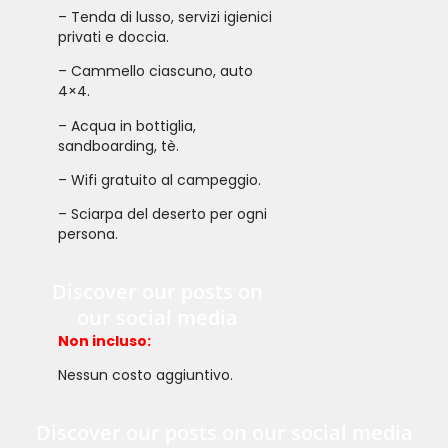
– Tenda di lusso, servizi igienici
privati ​​e doccia.
– Cammello ciascuno, auto
4×4.
– Acqua in bottiglia,
sandboarding, tè.
– Wifi gratuito al campeggio.
– Sciarpa del deserto per ogni
persona.
discover our posts on
our social media
Non incluso:
Nessun costo aggiuntivo.
discover our posts on our social media