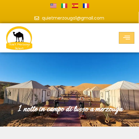
quietmerzouga1@gmail.com
1 notte in campo di lusso a merzouga