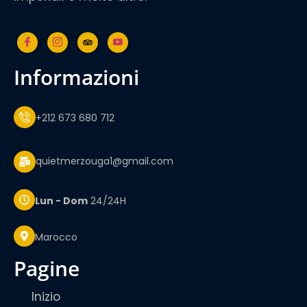
informazioni
+212 673 680 712
quietmerzouga1@gmail.com
Lun - Dom
24/24H
Marocco
pagine
Inizio