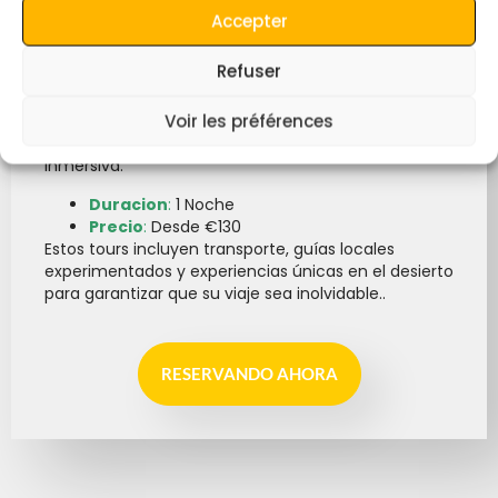
6:
Viajar a Merzouga desde Erfoud
Accepter
Este exclusivo viaje nocturno en camello incluye
Refuser
una experiencia de campamento tradicional
bereber, que le permitirá dormir en las dunas
Voir les préférences
después de un paseo panorámico en camello.
Perfecto para quienes desean una experiencia
inmersiva.
Duracion
:
1 Noche
Precio
:
Desde €130
Estos tours incluyen transporte, guías locales
experimentados y experiencias únicas en el desierto
para garantizar que su viaje sea inolvidable..
RESERVANDO AHORA