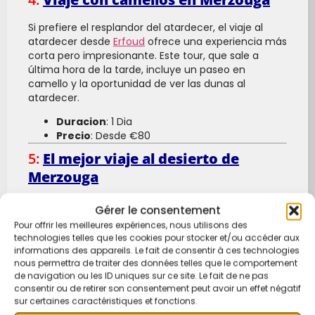
Si prefiere el resplandor del atardecer, el viaje al
atardecer desde
Erfoud
ofrece una experiencia más
corta pero impresionante. Este tour, que sale a
última hora de la tarde, incluye un paseo en
camello y la oportunidad de ver las dunas al
atardecer.
Duracion
: 1 Dia
Precio
: Desde €80
5:
El mejor viaje al desierto de
Merzouga
Un recorrido privado ofrece una experiencia más
Gérer le consentement
personalizada con horarios flexibles y paradas en
Pour offrir les meilleures expériences, nous utilisons des
puntos clave en el camino a Merzouga. Es una
technologies telles que les cookies pour stocker et/ou accéder aux
opción ideal si prefiere un viaje personalizado y
informations des appareils. Le fait de consentir à ces technologies
cómodo.
nous permettra de traiter des données telles que le comportement
de navigation ou les ID uniques sur ce site. Le fait de ne pas
Duracion
:
1 Dia
consentir ou de retirer son consentement peut avoir un effet négatif
Precio
:
Desde €190
sur certaines caractéristiques et fonctions.