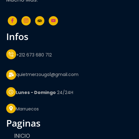
infos
+212 673 680 712
quietmerzouga1@gmail.com
Lunes - Domingo
24/24H
Marruecos
paginas
INICIO