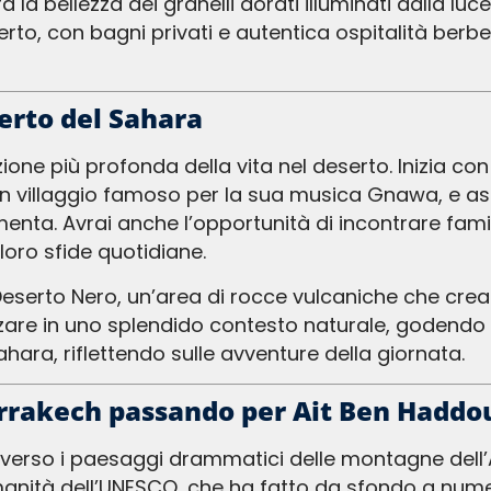
a la bellezza dei granelli dorati illuminati dalla lu
o, con bagni privati e autentica ospitalità berbera
erto del Sahara
un villaggio famoso per la sua musica Gnawa, e as
 menta. Avrai anche l’opportunità di incontrare fam
 loro sfide quotidiane.
are in uno splendido contesto naturale, godendo de
ahara, riflettendo sulle avventure della giornata.
rrakech passando per Ait Ben Haddo
attraverso i paesaggi drammatici delle montagne del
Umanità dell’UNESCO, che ha fatto da sfondo a num