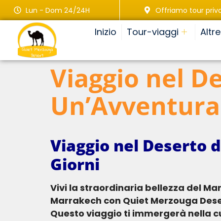
Lun - Dom 24/24H
Offriamo tour priva
Inizio
Tour-viaggi
Altr
Viaggio nel D
Un’Avventura 
Viaggio nel Deserto 
Giorni
Vivi la straordinaria bellezza del Marocco con questo indimenticabile viaggio di 4 giorni nel deserto del Sahara da
Marrakech con Quiet Merzouga Desert
Questo viaggio ti immergerà nella cu