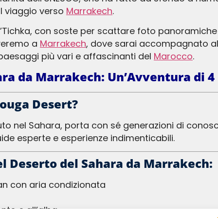
l viaggio verso
Marrakech
.
riveremo a
Marrakech
, dove sarai accompagnato al 
i paesaggi più vari e affascinanti del
Marocco
.
ara da Marrakech: Un’Avventura di 4 
zouga Desert?
ide esperte e esperienze indimenticabili.
nel Deserto del Sahara da Marrakech:
an con aria condizionata
to e all’alba