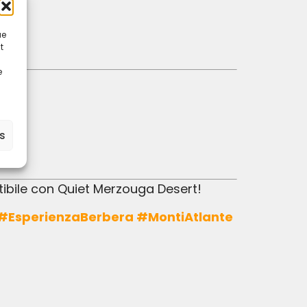
ue
t
e
es
etibile con Quiet Merzouga Desert!