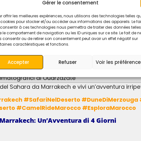
e e cena incluse)
Gérer le consentement
to di lusso (con bagni privati)
r offrir les meilleures expériences, nous utilisons des technologies telles q
 cookies pour stocker et/ou accéder aux informations des appareils. Le fai
addou, le Gole di Todra e altre attrazioni principali
consentir à ces technologies nous permettra de traiter des données telles
 le comportement de navigation ou les ID uniques sur ce site. Le fait de n
 consentir ou de retirer son consentement peut avoir un effet négatif sur
taines caractéristiques et fonctions.
Accepter
Refuser
Voir les préférenc
Ait Ben Haddou
cinematografici di Ouarzazate
o del Sahara da Marrakech e vivi un’avventura irrip
serto #CamelRideMarocco #EsploraMarocco
 Marrakech: Un’Avventura di 4 Giorni