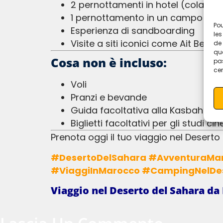
2 pernottamenti in hotel (colazion
1 pernottamento in un campo tenda
Pou
Esperienza di sandboarding
les
Visite a siti iconici come Ait Ben H
de 
que
Cosa non è incluso:
pas
cer
Voli
Pranzi e bevande
Guida facoltativa alla Kasbah di 
Biglietti facoltativi per gli studi 
Prenota oggi il tuo viaggio nel Desert
#DesertoDelSahara #AvventuraMarrakech #SafariNelDeserto #DuneDiMerzouga #EsperienzaBerbera #MontiAtlante
#ViaggiInMarocco #CampingNelDe
Viaggio nel Deserto del Sahara da