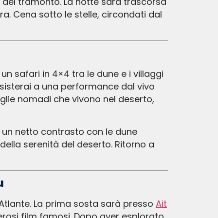
ce del tramonto. La notte sarà trascorsa
. Cena sotto le stelle, circondati dal
sisterai a una performance dal vivo
iglie nomadi che vivono nel deserto,
lla serenità del deserto. Ritorno a
u
l’Atlante. La prima sosta sarà presso
Ait
erosi film famosi. Dopo aver esplorato