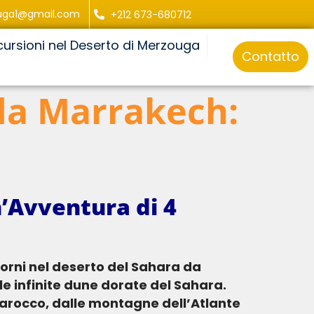
uga1@gmail.com
+212 673-680712
cursioni nel Deserto di Merzouga
Contatto
 da Marrakech:
’Avventura di 4
e infinite dune dorate del Sahara.
Marocco, dalle montagne dell’Atlante