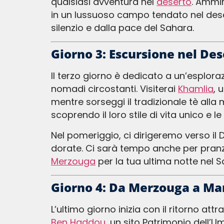
qualsiasi avventura nel
deserto
. Ammir
in un lussuoso campo tendato nel desert
silenzio e dalla pace del Sahara.
Giorno 3: Escursione nel Des
Il terzo giorno è dedicato a un’esplorazione più profonda della vita nel deserto. Inizia con un safari in 4×4 tra le dune e i villaggi
nomadi circostanti. Visiterai
Khamlia
, 
mentre sorseggi il tradizionale tè alla
scoprendo il loro stile di vita unico e le
Nel pomeriggio, ci dirigeremo verso il Deserto Nero, un’area di rocce vulcaniche che crea un netto contrasto con le dune
dorate. Ci sarà tempo anche per pranz
Merzouga
per la tua ultima notte nel S
Giorno 4: Da Merzouga a Ma
L’ultimo giorno inizia con il ritorno 
Ben Haddou
, un sito Patrimonio dell’