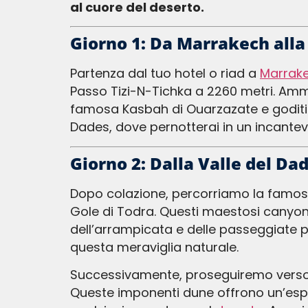
al cuore del deserto.
Giorno 1: Da Marrakech alla
Partenza dal tuo hotel o riad a
Marrak
Passo Tizi-N-Tichka a 2260 metri. Ammir
famosa Kasbah di Ouarzazate e goditi 
Dades, dove pernotterai in un incantev
Giorno 2: Dalla Valle del Da
Dopo colazione, percorriamo la famosa “Strada delle 1000 Kasbah”, attraversando pittoreschi villaggi berberi in direzione delle
Gole di Todra. Questi maestosi canyon,
dell’arrampicata e delle passeggiate pa
questa meraviglia naturale.
Successivamente, proseguiremo verso 
Queste imponenti dune offrono un’espe