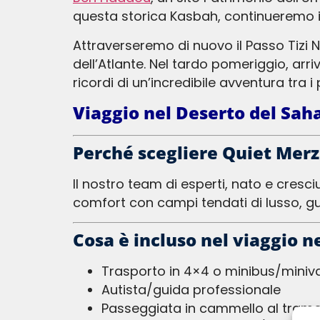
questa storica Kasbah, continueremo i
Attraverseremo di nuovo il Passo Tizi N’Tichka, con soste per scattare foto panoramiche e una pausa pranzo tra le montagne
dell’Atlante. Nel tardo pomeriggio, ar
ricordi di un’incredibile avventura tra 
Viaggio nel Deserto del Sah
Perché scegliere Quiet Mer
Il nostro team di esperti, nato e cresciuto nel Sahara, porta con sé generazioni di conoscenze e ospitalità. Garantiamo il tuo
comfort con campi tendati di lusso, gu
Cosa è incluso nel viaggio 
Trasporto in 4×4 o minibus/miniv
Autista/guida professionale
Passeggiata in cammello al tramon