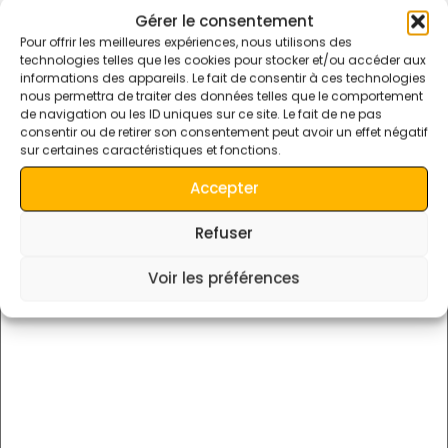
Vivi il Marocco come mai prima d'ora con i nostri 
Gérer le consentement
tour nel deserto 4x4. Che si tratti di una breve 
Pour offrir les meilleures expériences, nous utilisons des
escursione o di un'avventura di più giorni, faremo 
technologies telles que les cookies pour stocker et/ou accéder aux
in modo che ogni momento sia ricco di emozioni e 
informations des appareils. Le fait de consentir à ces technologies
nous permettra de traiter des données telles que le comportement
scoperte.
de navigation ou les ID uniques sur ce site. Le fait de ne pas
consentir ou de retirer son consentement peut avoir un effet négatif
sur certaines caractéristiques et fonctions.
Lascia Un Commento
Accepter
Il tuo indirizzo email non sarà pubblicato.
I campi obbligatori
Refuser
sono contrassegnati
*
Voir les préférences
Commento
*