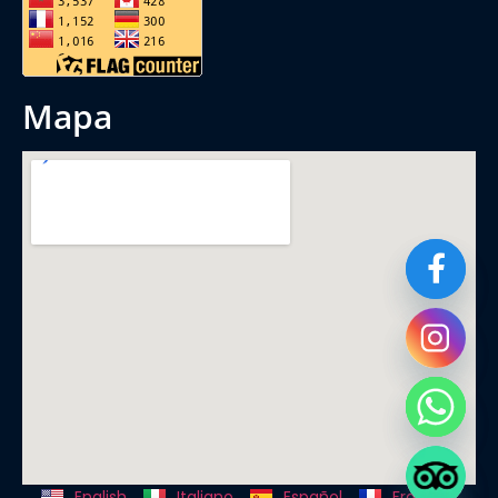
mapa
English
Italiano
Español
Français