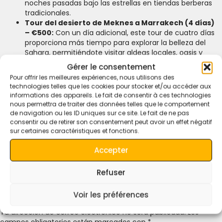
noches pasadas bajo las estrellas en tiendas berberas
tradicionales.
Tour del desierto de Meknes a Marrakech (4 días)
– €500:
Con un día adicional, este tour de cuatro días
proporciona más tiempo para explorar la belleza del
Sahara, permitiéndote visitar aldeas locales, oasis y
experimentar la tranquilidad de la vida en el desierto.
Gérer le consentement
Tour del desierto de Meknes a Casablanca (5
Pour offrir les meilleures expériences, nous utilisons des
días) – €600:
Esta aventura de cinco días combina la
technologies telles que les cookies pour stocker et/ou accéder aux
exploración del desierto con una visita cultural a
informations des appareils. Le fait de consentir à ces technologies
Casablanca. Vive las maravillas del Sahara, monta
nous permettra de traiter des données telles que le comportement
camellos a través de las dunas doradas y descubre el
de navigation ou les ID uniques sur ce site. Le fait de ne pas
encanto urbano de Casablanca. Este tour es perfecto
consentir ou de retirer son consentement peut avoir un effet négatif
sur certaines caractéristiques et fonctions.
para quienes buscan combinar aventura con
exploración de la ciudad.
Accepter
¡Reserva hoy tu Tour del Desierto desde Meknes y comienza
una aventura única en el corazón de Marruecos!
Refuser
Deja Una Respuesta
Voir les préférences
Tu dirección de correo electrónico no será publicada.
Los
campos obligatorios están marcados con
*