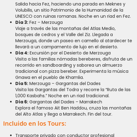
Salida hacia Fez, haciendo una parada en Meknes y
Volubilis, un sitio Patrimonio de la Humanidad de la
UNESCO con ruinas romanas. Noche en un riad en Fez.
Día 3:
Fez – Merzouga
Viaje a través de las montañas del Atlas Medio,
bosques de cedros y el Valle del Ziz. Llegada a
Merzouga, donde un paseo en camello al atardecer te
llevará a un campamento de lujo en el desierto.
Día 4:
Excursión por el Desierto de Merzouga
Visita a las familias nómadas bereberes, disfruta de un
recorrido en sandboarding y saborea un almuerzo
tradicional con pizza bereber. Experimenta la música
Gnawa en el pueblo de Khamlia.
Día 5:
Merzouga – Gargantas del Dades
Visita las Gargantas del Todra y recorre la “Ruta de las
1,000 Kasbahs.” Noche en un riad tradicional.
Día 6:
Gargantas del Dades – Marrakech
Explora el famoso Ait Ben Haddou, cruza las montañas
del Alto Atlas y llega a Marrakech. Fin del tour.
Incluido en los Tours:
Transporte privado con conductor profesional