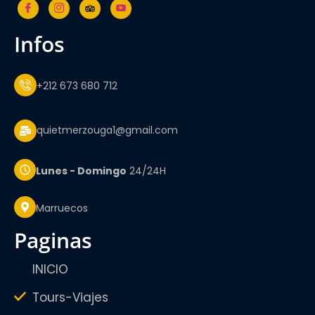
infos
+212 673 680 712
quietmerzouga1@gmail.com
Lunes - Domingo
24/24H
Marruecos
paginas
INICIO
Tours-Viajes