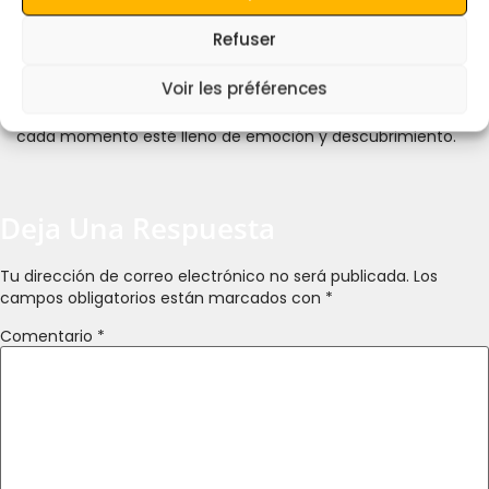
Refuser
Experimenta Marruecos como nunca antes con nuestros
Voir les préférences
tours en 4×4 por el desierto. Ya sea una excursión corta o
una aventura de varios días, nos aseguraremos de que
cada momento esté lleno de emoción y descubrimiento.
Deja Una Respuesta
Tu dirección de correo electrónico no será publicada.
Los
campos obligatorios están marcados con
*
Comentario
*