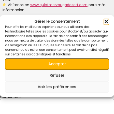
Visítanos en
www.quietmerzougadesert.com
para más
información.
¿Qué Visitar Durante el Gran Tour de
Gérer le consentement
Marruecos?
Pour offrir les meilleures expériences, nous utilisons des
technologies telles que les cookies pour stocker et/ou accéder aux
informations des appareils. Le fait de consentir à ces technologies
nous permettra de traiter des données telles que le comportement
de navigation ou les ID uniques sur ce site. Le fait de ne pas
consentir ou de retirer son consentement peut avoir un effet négatif
sur certaines caractéristiques et fonctions.
Accepter
Deja Una Respuesta
Refuser
Tu dirección de correo electrónico no será publicada.
Los
Voir les préférences
campos obligatorios están marcados con
*
Comentario
*