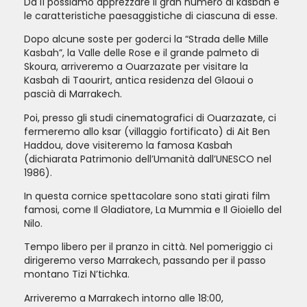
Da lì possiamo apprezzare il gran numero di kasbah e
le caratteristiche paesaggistiche di ciascuna di esse.
Dopo alcune soste per goderci la “Strada delle Mille
Kasbah”, la Valle delle Rose e il grande palmeto di
Skoura, arriveremo a Ouarzazate per visitare la
Kasbah di Taourirt, antica residenza del Glaoui o
pascià di Marrakech.
Poi, presso gli studi cinematografici di Ouarzazate, ci
fermeremo allo ksar (villaggio fortificato) di Ait Ben
Haddou, dove visiteremo la famosa Kasbah
(dichiarata Patrimonio dell’Umanità dall’UNESCO nel
1986).
In questa cornice spettacolare sono stati girati film
famosi, come Il Gladiatore, La Mummia e Il Gioiello del
Nilo.
Tempo libero per il pranzo in città. Nel pomeriggio ci
dirigeremo verso Marrakech, passando per il passo
montano Tizi N’tichka.
Arriveremo a Marrakech intorno alle 18:00,