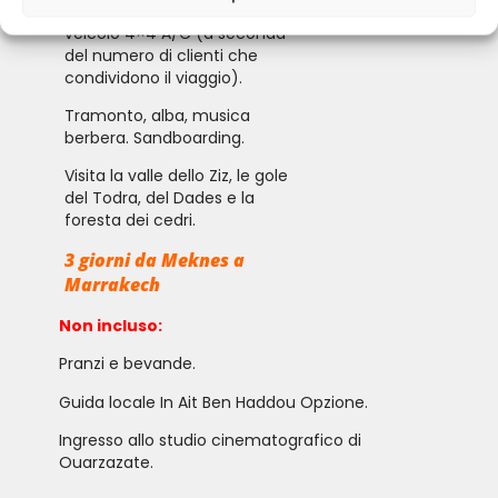
Trasporto privato in minivan o
veicolo 4×4 A/C (a seconda
del numero di clienti che
condividono il viaggio).
Tramonto, alba, musica
berbera. Sandboarding.
Visita la valle dello Ziz, le gole
del Todra, del Dades e la
foresta dei cedri.
3 giorni da Meknes a
Marrakech
Non incluso:
Pranzi e bevande.
Guida locale In Ait Ben Haddou Opzione.
Ingresso allo studio cinematografico di
Ouarzazate.