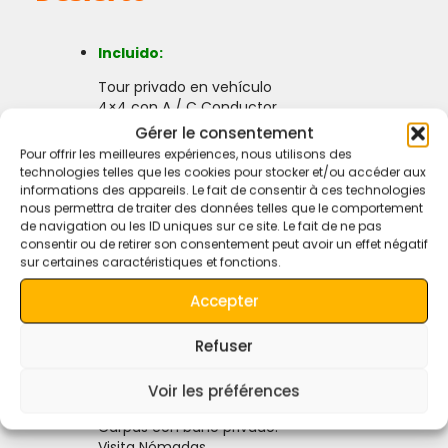
Incluido:
Tour privado en vehículo
4×4 con A / C Conductor
/ Guía / Combustible
Gérer le consentement
Sandboarding, vehículo
Pour offrir les meilleures expériences, nous utilisons des
4×4 o paseo en camello
technologies telles que les cookies pour stocker et/ou accéder aux
hasta el campamento de
informations des appareils. Le fait de consentir à ces technologies
ida y vuelta,
nous permettra de traiter des données telles que le comportement
También su equipaje será
de navigation ou les ID uniques sur ce site. Le fait de ne pas
consentir ou de retirer son consentement peut avoir un effet négatif
llevado al campamento.
sur certaines caractéristiques et fonctions.
Puesta del sol, salida del
sol,
Accepter
3 pernoctaciones en
hotel (desayunos y cenas
Refuser
incluidos)
Una noche en el
campamento de lujo del
Voir les préférences
desierto.
Carpas con baño privado.
Visita Nómadas,