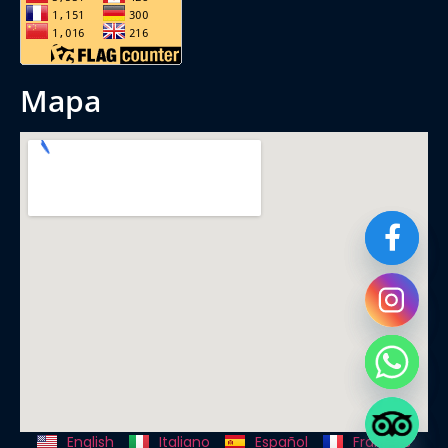
mapa
English
Italiano
Español
Français