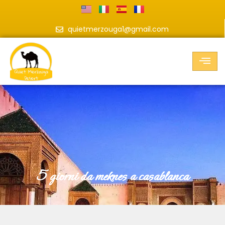
quietmerzouga1@gmail.com
5 giorni da meknes a casablanca