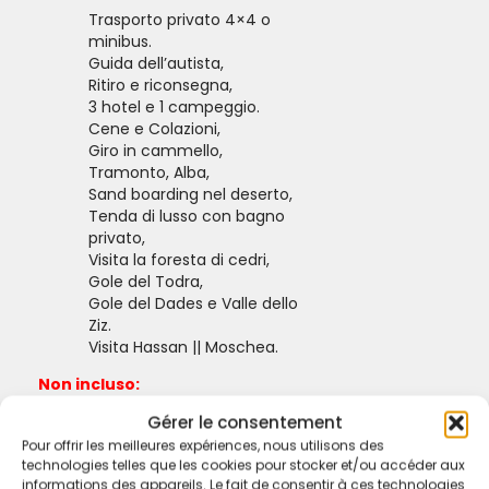
Trasporto privato 4×4 o
minibus.
Guida dell’autista,
Ritiro e riconsegna,
3 hotel e 1 campeggio.
Cene e Colazioni,
Giro in cammello,
Tramonto, Alba,
Sand boarding nel deserto,
Tenda di lusso con bagno
privato,
Visita la foresta di cedri,
Gole del Todra,
Gole del Dades e Valle dello
Ziz.
Visita Hassan || Moschea.
Non incluso:
Gérer le consentement
Bevande, pranzi.
Pour offrir les meilleures expériences, nous utilisons des
Cene a Marrakech.
technologies telles que les cookies pour stocker et/ou accéder aux
Guida locale ad Ait Ben Haddou Opzione.
informations des appareils. Le fait de consentir à ces technologies