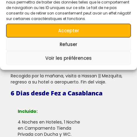
nous permettra de traiter des données telles que le comportement
Durante la noche.
de navigation ou les ID uniques sur ce site. Le fait de ne pas
consentir ou de retirer son consentement peut avoir un effet négatif
A Marrakech:
sur certaines caractéristiques et fonctions.
Ouarzazate, Kasbah Ait Ben Haddou, Estudio de cine
Accepter
en Ouarzazate, Taourirt Kasbah, Montañas del Alto
Atlas Tizi-n-Tichka, Marrakech.
Refuser
En Marrakech tienes un tour con un guía local para
explorar la ciudad roja.
Voir les préférences
De Marrakech a Casablanca:
Recogida por la mañana, visita a Hassan || Mezquita,
regreso a su hotel o aeropuerto. Fin del viaje.
6 Dias desde Fez a Casablanca
Incluido:
4 Noches en Hoteles, 1 Noche
en Campamento Tienda
Privada con Ducha y WC.