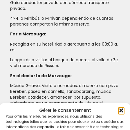
Guía conductor privado con cómodo transporte
privado.
4×4, o Minibús, o Minivan dependiendo de cuántas
personas compartan la misma reserva.
Fez a Merzouga:
recogida en su hotel, riad o aeropuerto a las 08:00 a.
m.
Luego irás a visitar el bosque de cedros, el valle de Ziz
y el mercado de Rissani.
En el desierto de Merzouga:
Música Gnawa, Visita a nómadas, almuerzo con pizza
Bereber, paseo en camello, sandboarding, música
Bereber, atardecer, amanecer, por supuesto,
alojamiento en un campamento de lujo en el
desierto.
Gérer le consentement
Pour offrir les meilleures expériences, nous utilisons des
A las gargantas del Dades:
technologies telles que les cookies pour stocker et/ou accéder aux
informations des appareils. Le fait de consentir à ces technologies
Museo de fósiles de Erfoud, gargantas del Todra.