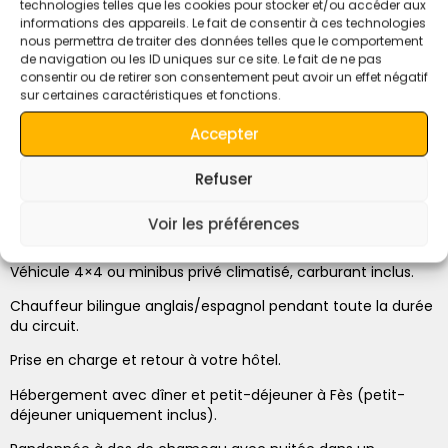
technologies telles que les cookies pour stocker et/ou accéder aux
la kasbah d’Aït-Ben-Haddou, site classé au patrimoine
informations des appareils. Le fait de consentir à ces technologies
mondial de l’UNESCO, où ont été tournés des films tels que
nous permettra de traiter des données telles que le comportement
Lawrence d’Arabie, La Momie et Gladiator.
de navigation ou les ID uniques sur ce site. Le fait de ne pas
consentir ou de retirer son consentement peut avoir un effet négatif
Nous poursuivrons notre route vers Marrakech en
sur certaines caractéristiques et fonctions.
empruntant le col de Tizi-n-Tichka. Nous vous déposerons à
votre hébergement à votre arrivée à Marrakech dans
Accepter
l’après-midi. Fin de notre circuit.
Refuser
Remarque:
Nous proposons des réductions pour les
groupes et les familles.
Voir les préférences
Inclus:
Véhicule 4×4 ou minibus privé climatisé, carburant inclus.
Chauffeur bilingue anglais/espagnol pendant toute la durée
du circuit.
Prise en charge et retour à votre hôtel.
Hébergement avec dîner et petit-déjeuner à Fès (petit-
déjeuner uniquement inclus).