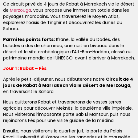
Ce circuit privé
de 4 jours de Rabat à Marrakech via le désert
de
Merzouga
,
vous propose une immersion totale dans les
paysages marocains. Vous traverserez le Moyen Atlas,
explorerez l’oasis de Tinghir et découvrirez les dunes du
Sahara.
Parmi les points forts:
Ifrane, la vallée du Dadès, des
balades à dos de chameau, une nuit en bivouac dans le
désert et le site archéologique d’Aït-Ben-Haddou, classé au
patrimoine mondial de l’UNESCO, avant d’arriver à Marrakech.
Jour 1 : Rabat – Fès
Après le petit-déjeuner, nous débuterons notre
Circuit de 4
jours de Rabat à Marrakech via le désert de Merzouga
,
en traversant le Sahara.
Nous quitterons Rabat et traverserons de vastes terres
agricoles pour découvrir Meknès, la deuxième ville impériale.
Nous visiterons l’imposante porte Bab El Mansour, puis nous
rejoindrons Fès pour une visite guidée de la médina.
Ensuite, nous visiterons le quartier juif, la porte du Palais
Royal, l’université Al Karaouine, les tanneries et le mausolée