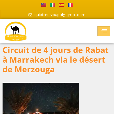
quietmerzouga1@gmail.com
Circuit de 4 jours de Rabat
à Marrakech via le désert
de Merzouga