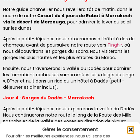
Notre guide chamellier nous réveillera tôt ce matin, dans le
cadre de notre
Circuit de 4 jours de Rabat à Marrakech
via le désert de Merzouga
, pour admirer le lever du soleil
sur les dunes.
Après le petit-déjeuner, nous retournerons à l’hôtel à dos de
chameau avant de poursuivre notre route vers
Tinghir
, où
nous découvrirons les gorges du Todra. Nous visiterons les
gorges les plus hautes et les plus étroites du Maroc.
Ensuite, nous traverserons la vallée du Dadès pour admirer
les formations rocheuses surnommées les « doigts de singe
». Dîner et nuit dans un riad ou un hôtel à Dadès (petit-
déjeuner et dîner inclus).
Jour 4 : Gorges du Dadès – Marrakech
Après le petit-déjeuner, nous explorerons la vallée du Dadès.
Nous continuerons notre route le long de la Route des Mille
Kasbahs et de la Vallée des Roses en direction de Skoura.
Gérer le consentement
Nous arriverons à la palmeraie de Skoura et visiterons la
Pour offrir les meilleures expériences, nous utilisons des
kasbah de Taourirt à Ouarzazate. Nous visiterons également