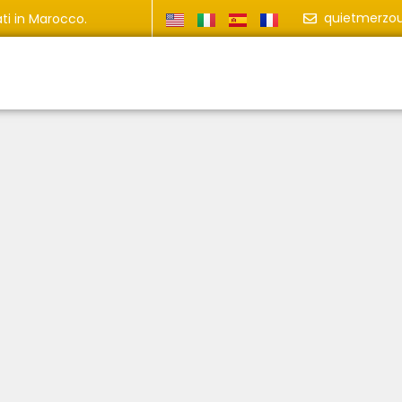
quietmerzo
ti in Marocco.