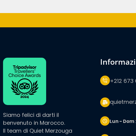
informaz
+212 673 
quietmer
Siamo felici di darti il
Lun - Dom
benvenuto in Marocco.
Il team di Quiet Merzouga