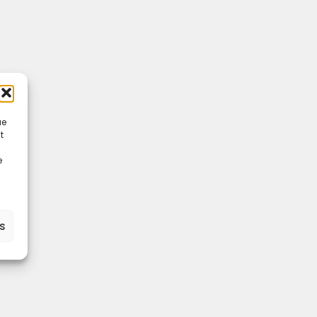
ue
t
e
es