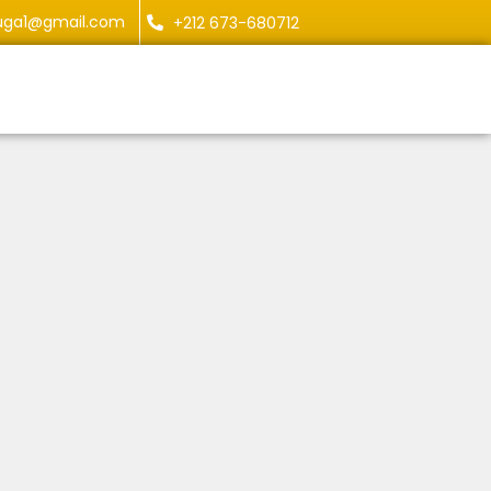
uga1@gmail.com
+212 673-680712