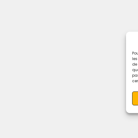
Pou
les
de 
que
pas
cer