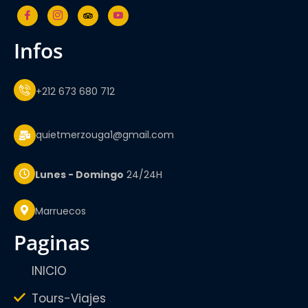
infos
+212 673 680 712
quietmerzouga1@gmail.com
Lunes - Domingo
24/24H
Marruecos
paginas
INICIO
Tours-Viajes