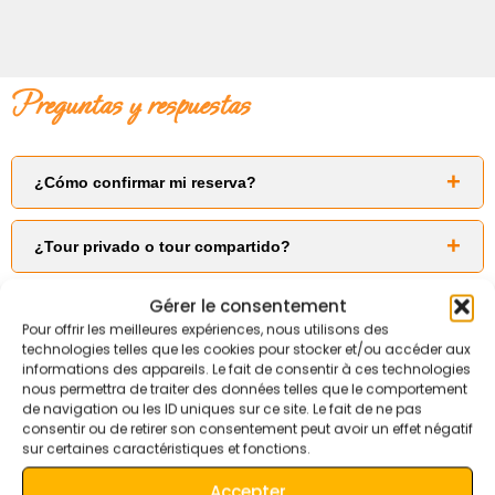
preguntas y respuestas
¿Cómo confirmar mi reserva?
Se requiere un
depósito del 30% vía PayPal
.
¿Tour privado o tour compartido?
El saldo restante se paga
en efectivo a la llegada
(Euros o
Este es un
tour privado
con su propio guía y transporte.
Dirhams marroquíes).
Gérer le consentement
¿Cuántos idiomas hablan nuestros guías?
También hay tours compartidos en pequeños grupos
Pour offrir les meilleures expériences, nous utilisons des
Árabe (nativo)
technologies telles que les cookies pour stocker et/ou accéder aux
disponibles bajo solicitud.
informations des appareils. Le fait de consentir à ces technologies
Francés (fluido)
¿Cómo encontrarse con nuestro conductor-guía?
nous permettra de traiter des données telles que le comportement
Bereber (nativo)
de navigation ou les ID uniques sur ce site. Le fait de ne pas
Recogida desde su hotel o desde un punto de encuentro
Inglés (fluido)
consentir ou de retirer son consentement peut avoir un effet négatif
enviado por email.
Español (fluido)
Contacto e información
sur certaines caractéristiques et fonctions.
Italiano (bueno)
Quiet Merzouga Desert – Excursiones de un día
Llegadas al aeropuerto: el conductor llevará un cartel con su
Otros idiomas disponibles
Accepter