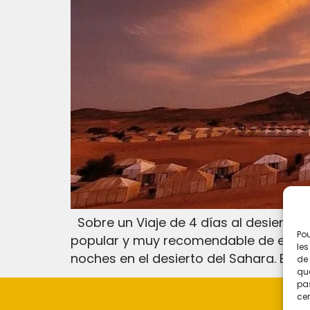
Sobre un Viaje de 4 días al desierto 
Pou
popular y muy recomendable de experi
les
noches en el desierto del Sahara. En 
de 
que
pas
cer