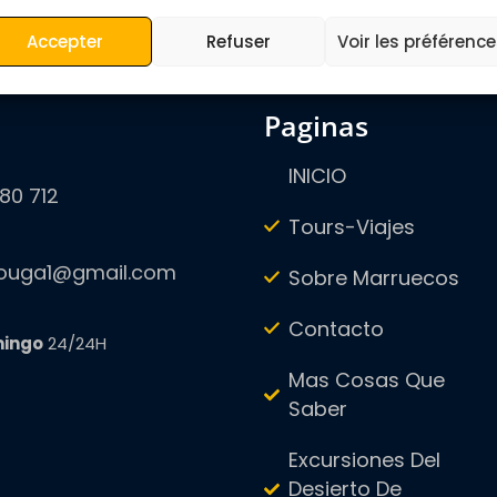
Accepter
Refuser
Voir les préférenc
paginas
INICIO
80 712
Tours-Viajes
zouga1@gmail.com
Sobre Marruecos
Contacto
mingo
24/24H
Mas Cosas Que
Saber
Excursiones Del
Desierto De