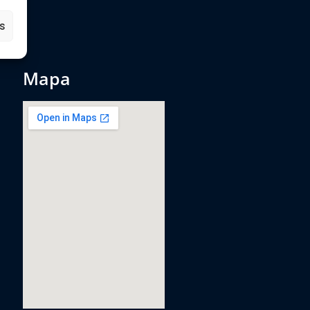
es
mapa