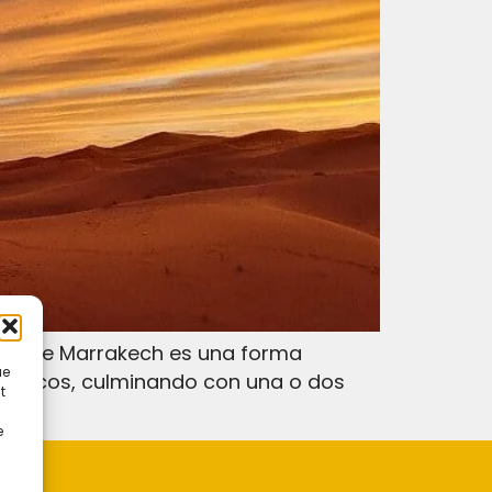
o desde Marrakech es una forma
ue
arruecos, culminando con una o dos
t
e