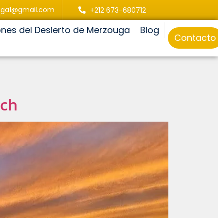
uga1@gmail.com
+212 673-680712
ones del Desierto de Merzouga
Blog
Contacto
ech