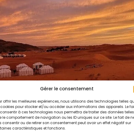
Gérer le consentement
desde Marrakech Un tour de 4 días por el desiert
r offrir les meilleures expériences, nous utilisons des technologies telles q
mentar la diversidad de paisajes y cultura de M
 cookies pour stocker et/ou accéder aux informations des appareils. Le fai
Quiet Merzouga Desert, hemos creado […]
consentir à ces technologies nous permettra de traiter des données telles
 le comportement de navigation ou les ID uniques sur ce site. Le fait de n
 consentir ou de retirer son consentement peut avoir un effet négatif sur
taines caractéristiques et fonctions.