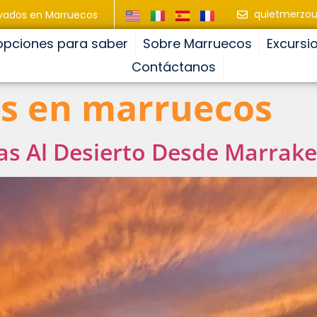
quietmerzo
ivados en Marruecos
opciones para saber
Sobre Marruecos
Excursi
Contáctanos
as en marruecos
ías Al Desierto Desde Marrak