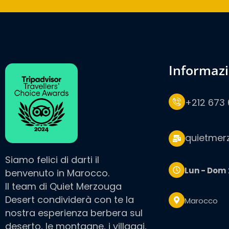
informaz
+212 673 
quietmer
Siamo felici di darti il
Lun - Dom
benvenuto in Marocco.
Il team di Quiet Merzouga
Desert condividerà con te la
Marocco
nostra esperienza berbera sul
deserto, le montagne, i villaggi,