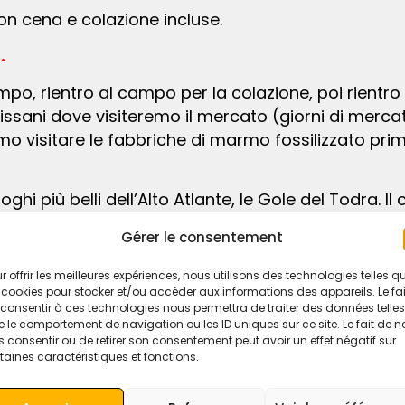
on cena e colazione incluse.
.
sani dove visiteremo il mercato (giorni di mercat
visitare le fabbriche di marmo fossilizzato prima 
ra gli scalatori per la sua bellezza e le alte paret
Gérer le consentement
r offrir les meilleures expériences, nous utilisons des technologies telles q
 paesaggio. Nel pomeriggio proseguimento per Bou
 cookies pour stocker et/ou accéder aux informations des appareils. Le fai
consentir à ces technologies nous permettra de traiter des données telles
n cena e colazione incluse.
 le comportement de navigation ou les ID uniques sur ce site. Le fait de n
 consentir ou de retirer son consentement peut avoir un effet négatif sur
h.
taines caractéristiques et fonctions.