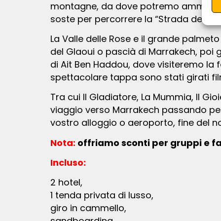
montagne, da dove potremo ammirare i
soste per percorrere la “Strada delle m
La Valle delle Rose e il grande palmeto di Skoura, arriveremo a Ouarzazate per visitare la Kasbah di Taourirt, antica residenza
del Glaoui o pascià di Marrakech, poi g
di Ait Ben Haddou, dove visiteremo la 
spettacolare tappa sono stati girati fi
tra cui Il Gladiatore, La Mummia, Il Gioiello del Nilo. Tempo libero per il pranzo in città. Nel pomeriggio, inizieremo il nostro
viaggio verso Marrakech passando per i
vostro alloggio o aeroporto, fine del 
Nota:
offriamo sconti per gruppi e fa
Incluso:
2 hotel,
1 tenda privata di lusso,
giro in cammello,
sandboarding,