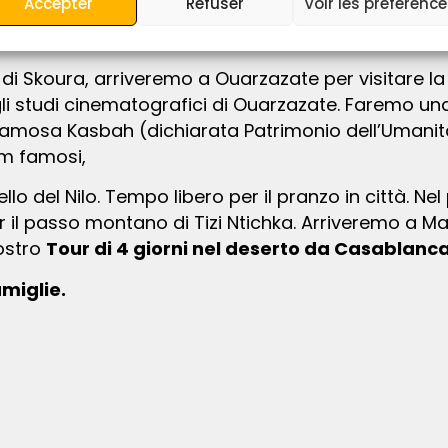
Accepter
Refuser
Voir les préférenc
l gran numero di kasbah e le caratteristiche pae
ille kasbah”.
li studi cinematografici di Ouarzazate. Faremo una 
famosa Kasbah (dichiarata Patrimonio dell’Umanità
lm famosi,
l passo montano di Tizi Ntichka. Arriveremo a Mar
nostro
Tour di 4 giorni nel deserto da Casablan
miglie.