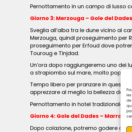
Pernottamento in un campo di lusso c
Giorno 3: Merzouga – Gole del Dades
Sveglia all’alba tra le dune vicino al campo, rientro al campo per la colazione, poi rientro a dorso di cammello al villaggio di
Merzouga, quindi proseguimento per Ris
proseguimento per Erfoud dove potremo 
Touroug e Tinjdad.
Un’ora dopo raggiungeremo uno dei luoghi più belli dell’Alto Atlante, le Gole del Todra. Il corso del fiume ha scavato un canyon
a strapiombo sul mare, molto popolare t
Tempo libero per pranzare in questo luogo meraviglioso. Una breve passeggiata attraverso le gole è altamente consigliata per
Pou
apprezzare al meglio la bellezza del
les
de 
Pernottamento in hotel tradizionale co
que
pas
Giorno 4: Gole del Dades – Marrakec
cer
Dopo colazione, potremo godere di uno dei migliori panorami della valle del Dades da un punto panoramico strategico sulle