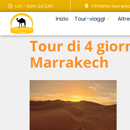
Lun - Dom 24/24H
Offriamo tour priva
Inizio
Tour-viaggi
Altr
Tour di 4 gior
Marrakech