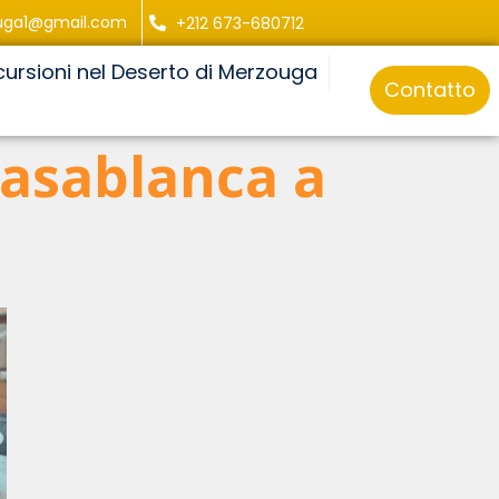
uga1@gmail.com
+212 673-680712
cursioni nel Deserto di Merzouga
Contatto
Casablanca a