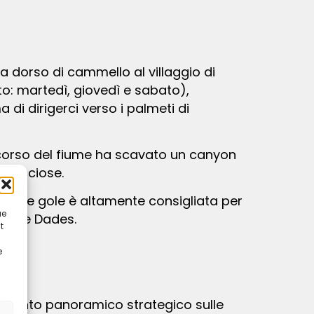
o: martedì, giovedì e sabato),
di dirigerci verso i palmeti di
i rocciose.
ue
malne Dades.
t
e