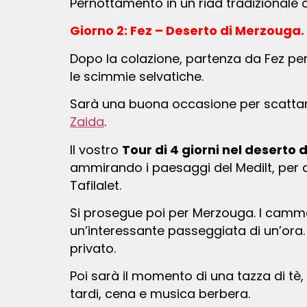
Pernottamento in un riad tradizionale 
Giorno 2: Fez – Deserto di Merzouga.
Dopo la colazione, partenza da Fez per Merzouga, passando per Ifrane per raggiungere le foreste di cedri di Azrou, dove vivono
le scimmie selvatiche.
Sarà una buona occasione per scattare
Zaida
.
Il vostro
Tour di 4 giorni nel desert
ammirando i paesaggi del Medilt, per arr
Tafilalet.
Si prosegue poi per Merzouga. I cammelli saranno pronti con una guida per portarvi nel deserto di Erg Chebbi, per
un’interessante passeggiata di un’ora.
privato.
Poi sarà il momento di una tazza di tè, poi avrete tempo per il tramonto e per il sandboarding sulle dune vicino al campo. Più
tardi, cena e musica berbera.