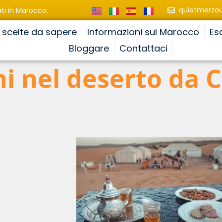
quietmerzo
ti in Marocco.
e scelte da sapere
Informazioni sul Marocco
Es
Bloggare
Contattaci
ni nel deserto da 