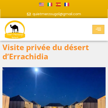
quietmerzouga1@gmail.com
Visite privée du désert
d’Errachidia