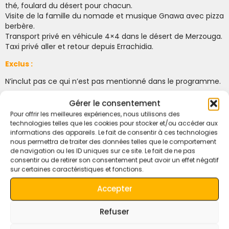
thé, foulard du désert pour chacun.
Visite de la famille du nomade et musique Gnawa avec pizza
berbère.
Transport privé en véhicule 4×4 dans le désert de Merzouga.
Taxi privé aller et retour depuis Errachidia.
Exclus :
N’inclut pas ce qui n’est pas mentionné dans le programme.
Gérer le consentement
questions réponses
Pour offrir les meilleures expériences, nous utilisons des
technologies telles que les cookies pour stocker et/ou accéder aux
informations des appareils. Le fait de consentir à ces technologies
nous permettra de traiter des données telles que le comportement
Préparer votre voyage dans le désert de Merzouga
de navigation ou les ID uniques sur ce site. Le fait de ne pas
consentir ou de retirer son consentement peut avoir un effet négatif
Vêtements confortables (amples, respirants et à
sur certaines caractéristiques et fonctions.
superposer)
Comment confirmer ma réservation ?
Chaussures robustes ou bottes de randonnée
Accepter
Pour confirmer votre réservation, un
acompte de 30 % via
Sandales ou tongs (pour le bivouac)
PayPal
est requis.
Protection solaire (écharpe, lunettes, crème solaire,
Excursion privée ou partagée ?
Refuser
baume à lèvres)
Il s’agit d’une
excursion privée
, conçue spécialement pour
Le solde sera à régler
en espèces à votre arrivée
dans le
Vêtements chauds pour les soirées (décembre &