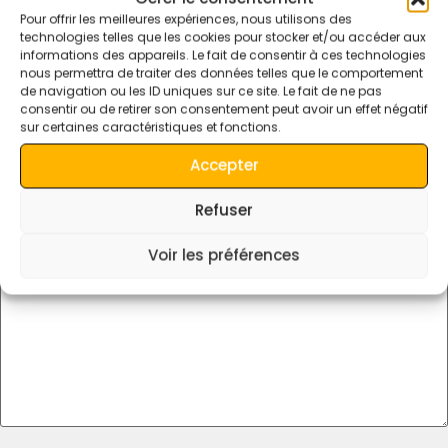
Cual es el aeropuerto mas cercano al
Pour offrir les meilleures expériences, nous utilisons des
technologies telles que les cookies pour stocker et/ou accéder aux
desierto de Merzouga?
informations des appareils. Le fait de consentir à ces technologies
nous permettra de traiter des données telles que le comportement
de navigation ou les ID uniques sur ce site. Le fait de ne pas
Deja Una Respuesta
consentir ou de retirer son consentement peut avoir un effet négatif
sur certaines caractéristiques et fonctions.
Tu dirección de correo electrónico no será publicada.
Los
Accepter
campos obligatorios están marcados con
*
Comentario
*
Refuser
Voir les préférences