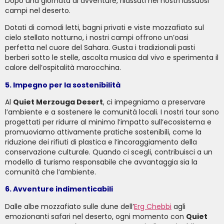
Dopo una giornata di avventure, rilassati nei nostri lussuosi
campi nel deserto.
Dotati di comodi letti, bagni privati ​​e viste mozzafiato sul
cielo stellato notturno, i nostri campi offrono un’oasi
perfetta nel cuore del Sahara. Gusta i tradizionali pasti
berberi sotto le stelle, ascolta musica dal vivo e sperimenta il
calore dell’ospitalità marocchina.
5. Impegno per la sostenibilità
Al
Quiet Merzouga Desert
, ci impegniamo a preservare
l’ambiente e a sostenere le comunità locali. I nostri tour sono
progettati per ridurre al minimo l’impatto sull’ecosistema e
promuoviamo attivamente pratiche sostenibili, come la
riduzione dei rifiuti di plastica e l’incoraggiamento della
conservazione culturale. Quando ci scegli, contribuisci a un
modello di turismo responsabile che avvantaggia sia la
comunità che l’ambiente.
6. Avventure indimenticabili
Dalle albe mozzafiato sulle dune dell’
Erg Chebbi
agli
emozionanti safari nel deserto, ogni momento con
Quiet