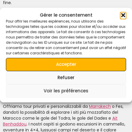
fine.
9. Esplora oltre il deserto
Gérer le consentement
Pour offrir les meilleures expériences, nous utilisons des
Sebbene il deserto sia la nostra attrazione principale,
technologies telles que les cookies pour stocker et/ou accéder aux
offriamo anche tour in altre splendide località in tutto il
informations des appareils. Le fait de consentir à ces technologies
Marocco, tra cui le montagne dell’Atlante, la valle del Dades
nous permettra de traiter des données telles que le comportement
e
Ait Ben Haddou
. Esplora i diversi paesaggi e la ricca storia
de navigation ou les ID uniques sur ce site. Le fait de ne pas
del Marocco con noi, migliorando la tua esperienza di
consentir ou de retirer son consentement peut avoir un effet négatif
viaggio.
sur certaines caractéristiques et fonctions.
Nati e cresciuti nel deserto di
Merzouga
, comprendiamo la
Accepter
terra, la storia e lo stile di vita nomade.
Refuser
La nostra profonda conoscenza assicura un’esperienza
autentica e coinvolgente, sia che tu stia viaggiando
attraverso le dune dell’Erg Chebbi, le montagne dell’Atlante o
Voir les préférences
visitando antiche kasbah.
Offriamo tour privati ​​e personalizzabili da
Marrakech
o Fes,
dandoti la possibilità di esplorare i siti più mozzafiato del
Marocco come le gole del Todra, le gole del Dades e
Ait
Benhaddou
. I nostri ospiti si godono escursioni in cammello,
avventure in 4×4, lussuosi campi nel deserto e il calore