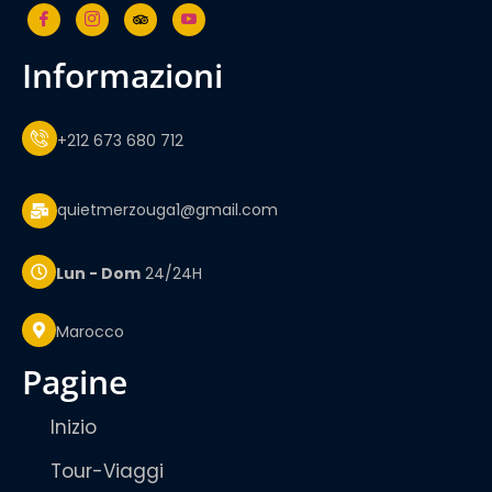
informazioni
+212 673 680 712
quietmerzouga1@gmail.com
Lun - Dom
24/24H
Marocco
pagine
Inizio
Tour-Viaggi