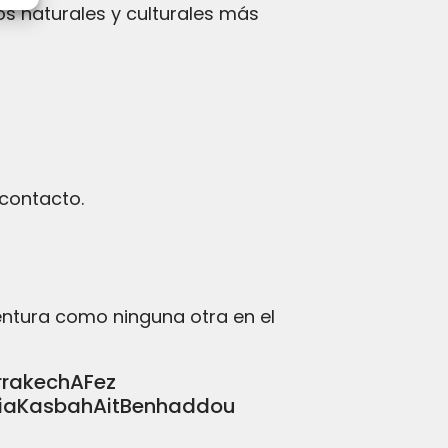
os naturales y culturales más
 contacto.
entura como ninguna otra en el
rrakechAFez
nciaKasbahAitBenhaddou