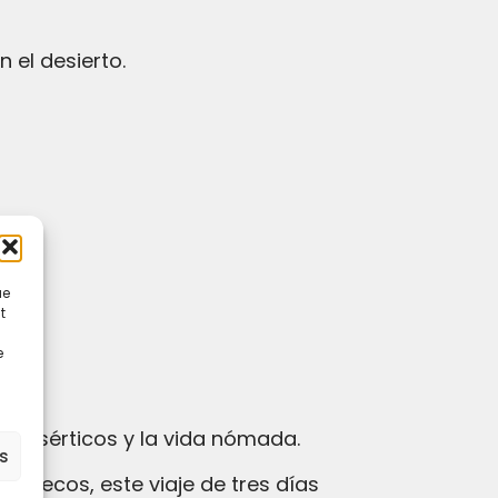
 el desierto.
ue
t
e
es desérticos y la vida nómada.
es
rruecos, este viaje de tres días