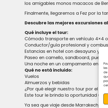
los amigables monos macacos de Berbe
Finalmente, llegaremos a Fez por la tar
Descubre las mejores excursiones a
Qué incluye el tour:
Cómodo transporte en vehículo 4×4 o
Conductor/guía profesional y combust
Estancias en hotel con desayuno y cen
Paseo en camello, sandboard, puesta 
Una noche en un campamento en el de
Pou
les
Qué no está incluido:
de 
Vuelos
que
pas
Almuerzos y bebidas
cer
¿Por qué elegir nuestro tour por el de
Este tour le brinda la oportunidad úni
Ya sea que viaje desde Marrakech, Cas