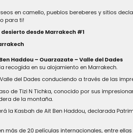
aseos en camello, pueblos bereberes y sitios dec
o para ti!
l desierto desde Marrakech #1
Marrakech
it Ben Haddou – Ouarzazate – Valle del Dades
la recogida en su alojamiento en Marrakech.
alle del Dades conduciendo a través de las impre
so de Tizi N Tichka, conocido por sus impresionan
dera de la montaña.
rá la Kasbah de Ait Ben Haddou, declarada Patri
en más de 20 películas internacionales, entre ella