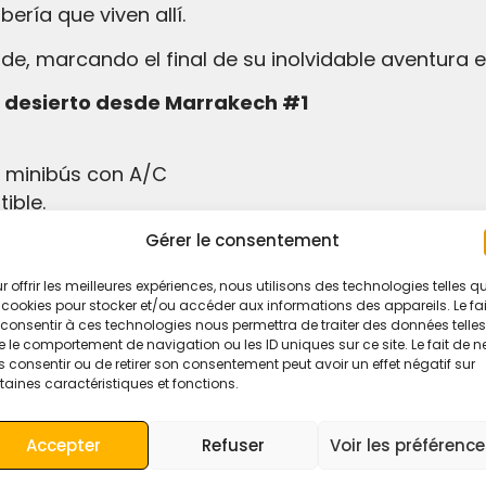
ría que viven allí.
de, marcando el final de su inolvidable aventura en
l desierto desde Marrakech #1
 minibús con A/C
ible.
a incluidos
Gérer le consentement
de sol, amanecer y experiencia musical bereber
sierto con tienda de campaña y baño privado.
r offrir les meilleures expériences, nous utilisons des technologies telles q
 cookies pour stocker et/ou accéder aux informations des appareils. Le fai
consentir à ces technologies nous permettra de traiter des données telles
 le comportement de navigation ou les ID uniques sur ce site. Le fait de n
 consentir ou de retirer son consentement peut avoir un effet négatif sur
taines caractéristiques et fonctions.
sierto de Marrakech a Fez?
ca de experimentar la cultura marroquí, los paisaj
Accepter
Refuser
Voir les préférenc
ablanca o cualquier otra ciudad importante de Ma