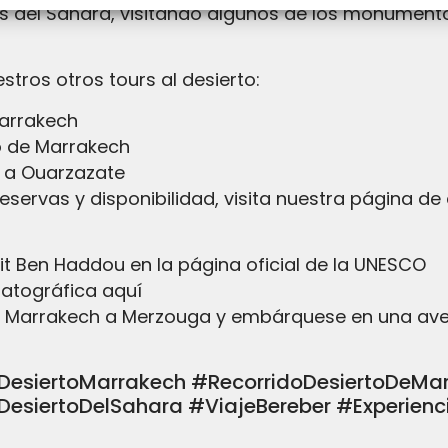
és del Sahara, visitando algunos de los monument
tros otros tours al desierto:
Marrakech
to de Marrakech
h a Ouarzazate
servas y disponibilidad, visita nuestra página de
t Ben Haddou en la página oficial de la UNESCO
matográfica aquí
 de Marrakech a Merzouga y embárquese en una av
DesiertoMarrakech #RecorridoDesiertoDeMa
DesiertoDelSahara #ViajeBereber #Experie