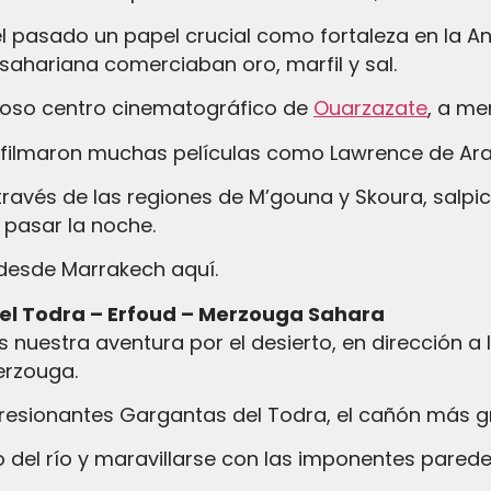
l pasado un papel crucial como fortaleza en la Ant
ahariana comerciaban oro, marfil y sal.
moso centro cinematográfico de
Ouarzazate
, a me
e filmaron muchas películas como Lawrence de Ara
través de las regiones de M’gouna y Skoura, salp
 pasar la noche.
desde Marrakech aquí.
del Todra – Erfoud – Merzouga Sahara
uestra aventura por el desierto, en dirección a
erzouga.
resionantes Gargantas del Todra, el cañón más 
 del río y maravillarse con las imponentes pared