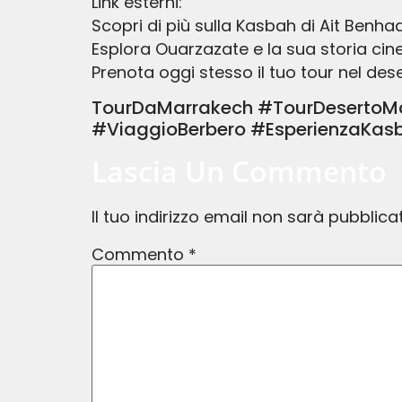
Link esterni:
Scopri di più sulla Kasbah di Ait Benha
Esplora Ouarzazate e la sua storia ci
Prenota oggi stesso il tuo tour nel de
TourDaMarrakech #TourDesertoM
#ViaggioBerbero #EsperienzaKas
Lascia Un Commento
Il tuo indirizzo email non sarà pubblica
Commento
*