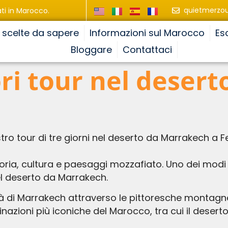
quietmerzo
ti in Marocco.
e scelte da sapere
Informazioni sul Marocco
Es
Bloggare
Contattaci
ori tour nel desert
1
tro tour di tre giorni nel deserto da Marrakech a F
storia, cultura e paesaggi mozzafiato. Uno dei modi 
nel deserto da Marrakech.
tà di Marrakech attraverso le pittoresche montagne
tinazioni più iconiche del Marocco, tra cui il deser