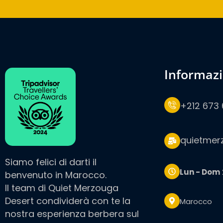
informaz
+212 673 
quietmer
Siamo felici di darti il
Lun - Dom
benvenuto in Marocco.
Il team di Quiet Merzouga
Desert condividerà con te la
Marocco
nostra esperienza berbera sul