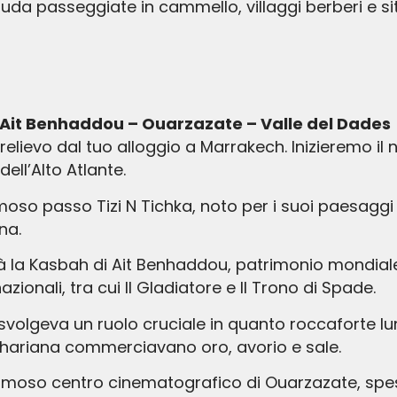
uda passeggiate in cammello, villaggi berberi e si
– Ait Benhaddou – Ouarzazate – Valle del Dades
 prelievo dal tuo alloggio a Marrakech. Inizieremo il
ll’Alto Atlante.
oso passo Tizi N Tichka, noto per i suoi paesaggi m
na.
 la Kasbah di Ait Benhaddou, patrimonio mondiale
azionali, tra cui Il Gladiatore e Il Trono di Spade.
olgeva un ruolo cruciale in quanto roccaforte lung
ahariana commerciavano oro, avorio e sale.
moso centro cinematografico di Ouarzazate, spess