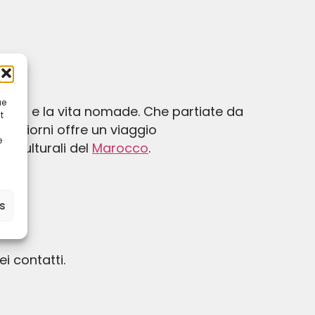
ue
ertici e la vita nomade. Che partiate da
t
e giorni offre un viaggio
e
e culturali del
Marocco
.
es
ei contatti.