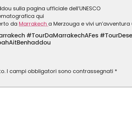
ddou sulla pagina ufficiale dell’UNESCO
nematografica qui
serto da
Marrakech
a Merzouga e vivi un’avventura 
arrakech #TourDaMarrakechAFes #TourDese
bahAitBenhaddou
to.
I campi obbligatori sono contrassegnati
*