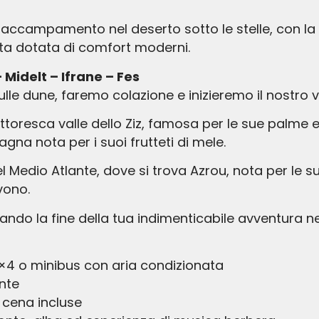
e accampamento nel deserto sotto le stelle, con la p
ta dotata di comfort moderni.
 Midelt – Ifrane – Fes
e dune, faremo colazione e inizieremo il nostro vi
ttoresca valle dello Ziz, famosa per le sue palme 
agna nota per i suoi frutteti di mele.
edio Atlante, dove si trova Azrou, nota per le sue 
vono.
nando la fine della tua indimenticabile avventura ne
4×4 o minibus con aria condizionata
nte
 cena incluse