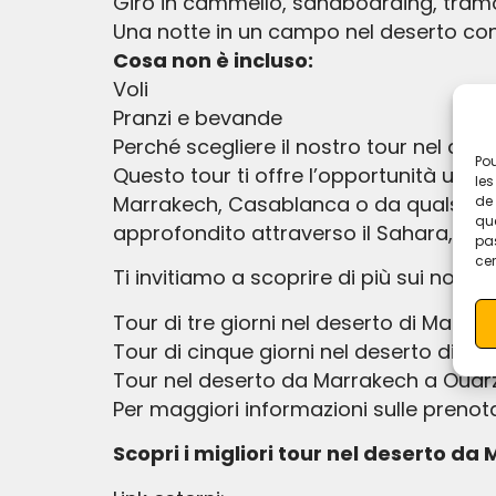
Giro in cammello, sandboarding, tram
Una notte in un campo nel deserto co
Cosa non è incluso:
Voli
Pranzi e bevande
Perché scegliere il nostro tour nel de
Pou
Questo tour ti offre l’opportunità unic
les
Marrakech, Casablanca o da qualsiasi a
de 
que
approfondito attraverso il Sahara, visi
pas
cer
Ti invitiamo a scoprire di più sui nostri 
Tour di tre giorni nel deserto di Marra
Tour di cinque giorni nel deserto di M
Tour nel deserto da Marrakech a Ouar
Per maggiori informazioni sulle prenotaz
Scopri i migliori tour nel deserto da