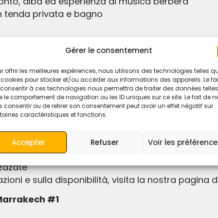
onto, alba ed esperienza di musica berbera
n tenda privata e bagno
Gérer le consentement
serto da Marrakech a Fes?
r offrir les meilleures expériences, nous utilisons des technologies telles q
a di scoprire la cultura marocchina, i paesaggi des
 cookies pour stocker et/ou accéder aux informations des appareils. Le fai
ltra grande città marocchina, questo viaggio di tr
consentir à ces technologies nous permettra de traiter des données telles
 le comportement de navigation ou les ID uniques sur ce site. Le fait de n
tando alcuni dei più importanti monumenti naturali 
 consentir ou de retirer son consentement peut avoir un effet négatif sur
taines caractéristiques et fonctions.
altri tour nel deserto:
kech
Accepter
Refuser
Voir les préférenc
arrakech
zazate
ioni e sulla disponibilità, visita la nostra pagina d
 Marrakech #1