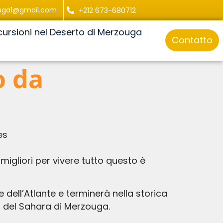
uga1@gmail.com
+212 673-680712
cursioni nel Deserto di Merzouga
Contatto
o da
es
migliori per vivere tutto questo è
 dell’Atlante e terminerà nella storica
to del Sahara di Merzouga.