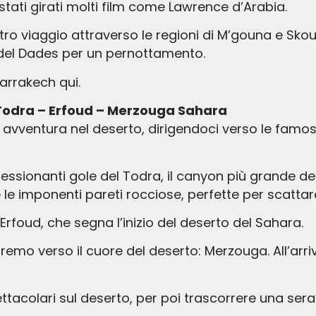
stati girati molti film come Lawrence d’Arabia.
o viaggio attraverso le regioni di M’gouna e Skour
e del Dades per un pernottamento.
Marrakech qui.
l Todra – Erfoud – Merzouga Sahara
a avventura nel deserto, dirigendoci verso le famo
essionanti gole del Todra, il canyon più grande d
le imponenti pareti rocciose, perfette per scattar
rfoud, che segna l’inizio del deserto del Sahara.
remo verso il cuore del deserto: Merzouga. All’arri
ttacolari sul deserto, per poi trascorrere una se