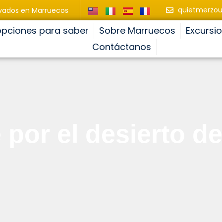
quietmerzo
ivados en Marruecos
opciones para saber
Sobre Marruecos
Excursi
Contáctanos
e por el desierto d