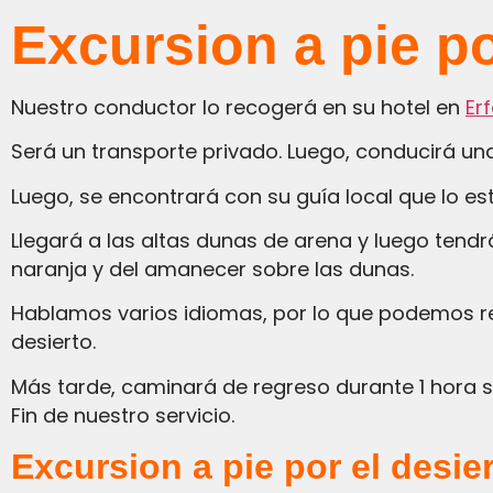
Excursion a pie po
Nuestro conductor lo recogerá en su hotel en
Er
Será un transporte privado. Luego, conducirá un
Luego, se encontrará con su guía local que lo e
Llegará a las altas dunas de arena y luego tendrá su propio tiempo libre para disfrutar de las hermosas y únicas dunas de arena de color
naranja y del amanecer sobre las dunas.
Hablamos varios idiomas, por lo que podemos responder todas sus preguntas sobre la vida bereber y la tradición marroquí y la vida en el
desierto.
Más tarde, caminará de regreso durante 1 hora 
Fin de nuestro servicio.
Excursion a pie por el desie