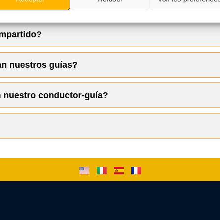
serva?
del 30% vía PayPal
.
ompartido?
a
en efectivo a la llegada
(Euros o Dirhams marroquíes)
on su propio guía y transporte.
n nuestros guías?
tidos en pequeños grupos disponibles bajo solicitud.
 nuestro conductor-guía?
o desde un punto de encuentro enviado por email.
l conductor llevará un cartel con su nombre.
– Excursiones de un día
ibles
sert.com
680 712
sor