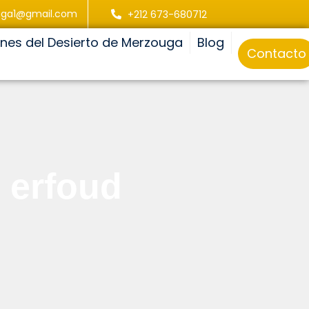
uga1@gmail.com
+212 673-680712
ones del Desierto de Merzouga
Blog
Contacto
e erfoud