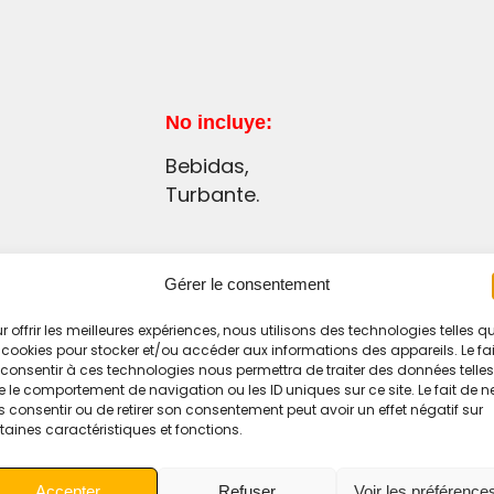
No incluye:
Bebidas,
Turbante.
Gérer le consentement
r offrir les meilleures expériences, nous utilisons des technologies telles q
 cookies pour stocker et/ou accéder aux informations des appareils. Le fai
consentir à ces technologies nous permettra de traiter des données telles
 le comportement de navigation ou les ID uniques sur ce site. Le fait de n
respuestas
 consentir ou de retirer son consentement peut avoir un effet négatif sur
taines caractéristiques et fonctions.
Accepter
Refuser
Voir les préférence