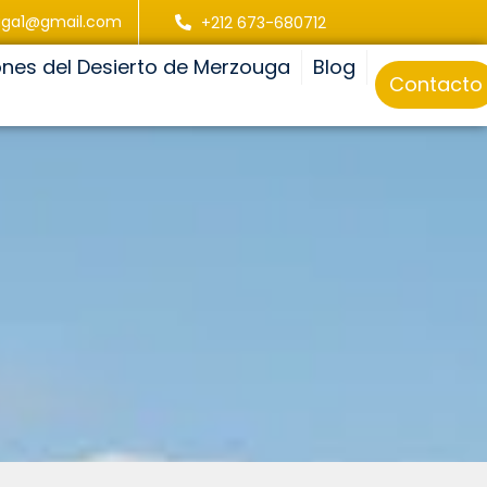
uga1@gmail.com
+212 673-680712
ones del Desierto de Merzouga
Blog
Contacto