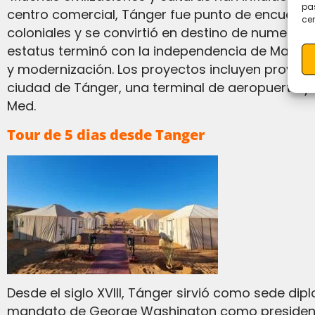
pas
centro comercial, Tánger fue punto de encuentro
cer
coloniales y se convirtió en destino de numeros
estatus terminó con la independencia de Marrueco
y modernización. Los proyectos incluyen proyecto
ciudad de Tánger, una terminal de aeropuerto y
Med.
Tour de 5 dias desde Tanger
Desde el siglo XVIII, Tánger sirvió como sede diplomática de Marruecos.[54] Estados Unidos abrió su primer consulado en Tánger durante el
mandato de George Washington como presidente.[5