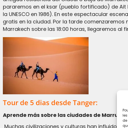
pararemos en el ksar (pueblo fortificado) de A
la UNESCO en 1986). En este espectacular escenar
gratis en la ciudad. Por la tarde comenzaremos 
Marrakech sobre las 18:00 horas, llegaremos al f
Tour de 5 dias desde Tanger:
Pou
Aprende más sobre las ciudades de Marrueco
les
de 
Muchas civilizaciones y culturas han influido en la historia de Tánger, desde antes del siglo X a.C. Nacida como ciudad estratégica fenicia y
que