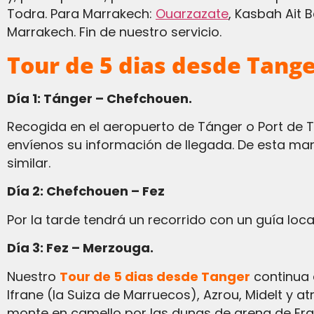
Todra. Para Marrakech:
Ouarzazate
, Kasbah Ait 
Marrakech. Fin de nuestro servicio.
Tour de 5 dias desde Tang
Día 1: Tánger – Chefchouen.
Recogida en el aeropuerto de Tánger o Port de Tanger Med || u hotel o riad. Tendrás tiempo libre en Chefchaouen para explorarlo. Por favor
envíenos su información de llegada. De esta ma
similar.
Día 2: Chefchouen – Fez
Por la tarde tendrá un recorrido con un guía local
Día 3: Fez – Merzouga.
Nuestro
Tour de 5 dias desde Tanger
continua 
Ifrane (la Suiza de Marruecos), Azrou, Midelt y a
monte en camello por las dunas de arena de Erg