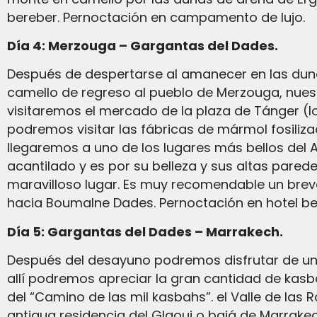
bereber. Pernoctación en campamento de lujo.
Día 4: Merzouga – Gargantas del Dades.
Después de despertarse al amanecer en las dunas cerca del campamento, regresará al campamento para desayunar, luego montará en
camello de regreso al pueblo de Merzouga, nues
visitaremos el mercado de la plaza de Tánger (
podremos visitar las fábricas de mármol fosiliza
llegaremos a uno de los lugares más bellos del Al
acantilado y es por su belleza y sus altas pare
maravilloso lugar. Es muy recomendable un breve
hacia Boumalne Dades. Pernoctación en hotel b
Día 5: Gargantas del Dades – Marrakech.
Después del desayuno podremos disfrutar de una de las mejores vistas del Valle del Dades desde un punto estratégico de la montaña, desde
allí podremos apreciar la gran cantidad de kasb
del “Camino de las mil kasbahs”. el Valle de las
antigua residencia del Glaoui o bajá de Marrakec