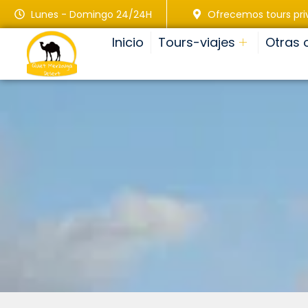
Lunes - Domingo 24/24H
Ofrecemos tours pr
Inicio
Tours-viajes
Otras 