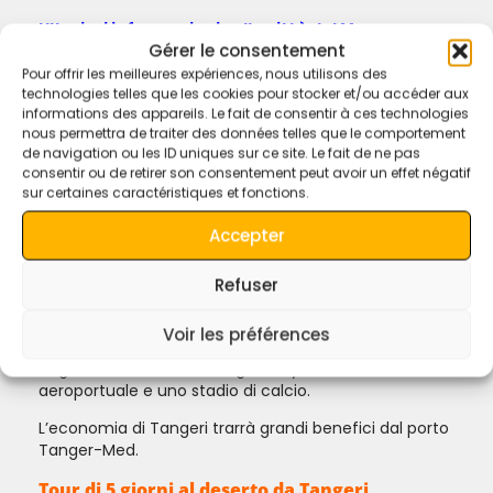
Ulteriori informazioni sulle città del Marocco
Gérer le consentement
Molte civiltà e culture hanno influenzato la storia di
Pour offrir les meilleures expériences, nous utilisons des
Tangeri, a partire da prima del X secolo a.C. Nata
technologies telles que les cookies pour stocker et/ou accéder aux
come città strategica fenicia e centro commerciale,
informations des appareils. Le fait de consentir à ces technologies
Tangeri è stata un punto di incontro per molte
nous permettra de traiter des données telles que le comportement
de navigation ou les ID uniques sur ce site. Le fait de ne pas
culture. Nel 1923 divenne una zona internazionale
consentir ou de retirer son consentement peut avoir un effet négatif
gestita dalle potenze coloniali e divenne meta di
sur certaines caractéristiques et fonctions.
numerosi diplomatici, spie, bohémien, scrittori e
uomini d’affari europei e americani.
Accepter
Questo status terminò con l’indipendenza del
Marocco, in fasi tra il 1956 e il 1960. All’inizio del 21°
Refuser
secolo, Tangeri stava attraversando un rapido
sviluppo e modernizzazione. I progetti includono
Voir les préférences
progetti turistici lungo la baia, un moderno quartiere
degli affari chiamato Tangeri City Centre, un terminal
aeroportuale e uno stadio di calcio.
L’economia di Tangeri trarrà grandi benefici dal porto
Tanger-Med.
Tour di 5 giorni al deserto da Tangeri