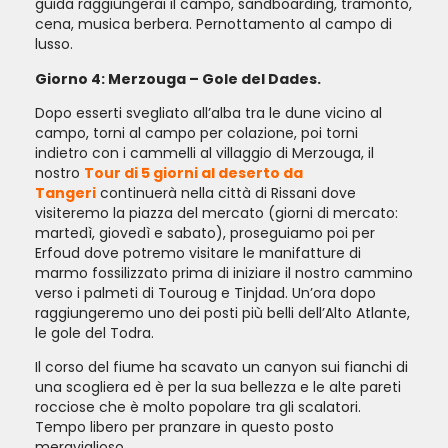
guida raggiungerai il campo, sandboarding, tramonto,
cena, musica berbera. Pernottamento al campo di
lusso.
Giorno 4: Merzouga – Gole del Dades.
Dopo esserti svegliato all’alba tra le dune vicino al
campo, torni al campo per colazione, poi torni
indietro con i cammelli al villaggio di Merzouga, il
nostro
Tour di 5 giorni al deserto da
Tangeri
continuerà nella città di Rissani dove
visiteremo la piazza del mercato (giorni di mercato:
martedì, giovedì e sabato), proseguiamo poi per
Erfoud dove potremo visitare le manifatture di
marmo fossilizzato prima di iniziare il nostro cammino
verso i palmeti di Touroug e Tinjdad. Un’ora dopo
raggiungeremo uno dei posti più belli dell’Alto Atlante,
le gole del Todra.
Il corso del fiume ha scavato un canyon sui fianchi di
una scogliera ed è per la sua bellezza e le alte pareti
rocciose che è molto popolare tra gli scalatori.
Tempo libero per pranzare in questo posto
meraviglioso.