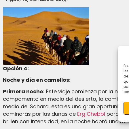
Pou
Opción 4:
les
de 
Noche y día en camellos:
que
pas
Primera noche:
Este viaje comienza por la noch
cer
campamento en medio del desierto, la caminata
medio del Sahara, esta es una gran oportunida
caminarás por las dunas de
Erg Chebbi
para ver 
brillen con intensidad, en la noche habrá una ma