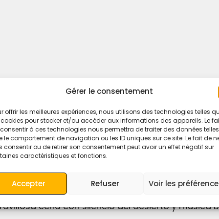
Gérer le consentement
r offrir les meilleures expériences, nous utilisons des technologies telles q
 cookies pour stocker et/ou accéder aux informations des appareils. Le fai
consentir à ces technologies nous permettra de traiter des données telles
 le comportement de navigation ou les ID uniques sur ce site. Le fait de n
 consentir ou de retirer son consentement peut avoir un effet négatif sur
e el paseo en camello por la noche en el desierto
taines caractéristiques et fonctions.
 comenzará en el desierto a las 16:30 p.m., pa
d para tomar hermosas fotos del atardecer y el
Accepter
Refuser
Voir les préférenc
la puesta de sol, será una noche mágica cuando el 
ravillosa cena con silencio del desierto y música B