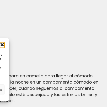
ue
t
e
, una hora en camello para llegar al cómodo
saremos la noche en un campamento cómodo en
 amanecer, cuando lleguemos al campamento
es
cielo esté despejado y las estrellas brillen y
ereber.