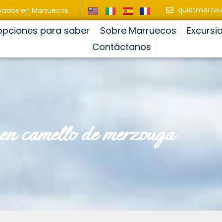
quietmerzo
ivados en Marruecos
opciones para saber
Sobre Marruecos
Excursi
Contáctanos
e en camello de merzouga