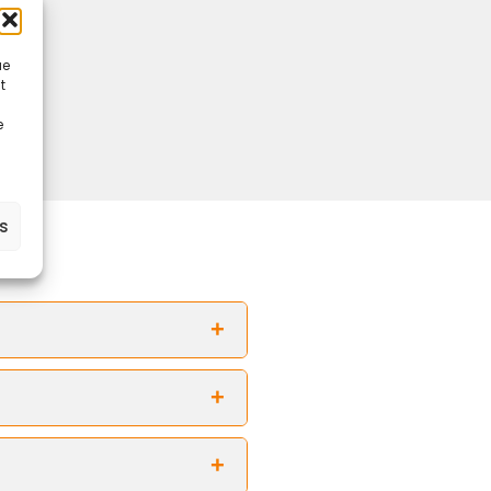
ue
t
e
es