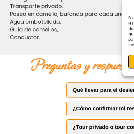
Transporte privado.
Paseo en camello, bufanda para cada uno.
Pou
Agua embotellada,
les
Guía de camellos,
de 
que
Conductor.
pas
cer
preguntas y respuest
Qué llevar para el desi
Ropa cómoda (holgad
¿Cómo confirmar mi re
Zapatos resistentes
Sandalias o chancla
Se requiere un
depósito 
Protección solar (som
¿Tour privado o tour c
Ropa de abrigo para