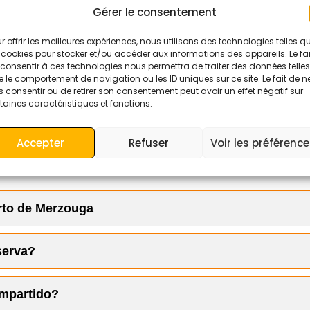
Gérer le consentement
r offrir les meilleures expériences, nous utilisons des technologies telles q
 cookies pour stocker et/ou accéder aux informations des appareils. Le fai
consentir à ces technologies nous permettra de traiter des données telles
 le comportement de navigation ou les ID uniques sur ce site. Le fait de n
 consentir ou de retirer son consentement peut avoir un effet négatif sur
taines caractéristiques et fonctions.
as
Accepter
Refuser
Voir les préférenc
erto de Merzouga
a, transpirable y por capas)
serva?
 o botas de senderismo
s (campamento en el desierto)
del 30% vía PayPal
.
brero, gafas de sol, protector solar, bálsamo labial)
ompartido?
 la noche (diciembre y enero)