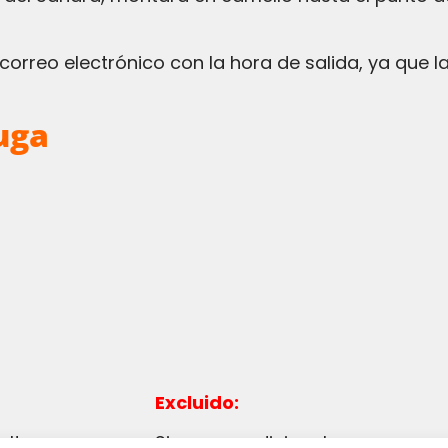
uga
Excluido:
elta.
Sin cargo adicional.