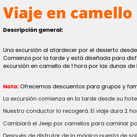
Viaje en camello
Descripción general:
Una excursión al atardecer por el desierto desd
Comienza por la tarde y está diseñada para disf
excursión en camello de 1 hora por las dunas de
Nota:
Ofrecemos descuentos para grupos y fami
La excursión comienza en la tarde desde su hote
Nuestro conductor lo recogerá. El viaje dura 2 h
Cambiará el Jeep por camellos para caminar po
Después de disfrutar de la mágica puesta de sol del Sahara, montará en camello hasta el punto de partida y luego conducirá el Jeep hasta su