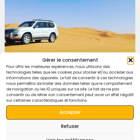
Gérer le consentement
Pour offrir les meilleures expériences, nous utilisons des
technologies telles que les cookies pour stocker et/ou accéder aux
informations des appareils. Le fait de consentir à ces technologies
nous permettra de traiter des données telles que le comportement
de navigation ou les ID uniques sur ce site. Le fait de ne pas
consentir ou de retirer son consentement peut avoir un effet négatif
sur certaines caractéristiques et fonctions.
Accepter
Experience Morocco like never before with our
4×4 desert
tours
. Whether it’s a short excursion or a multi-day
Refuser
adventure, we’ll make sure every moment is packed with
excitement and discovery.