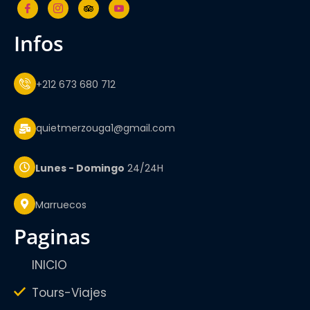
infos
+212 673 680 712
quietmerzouga1@gmail.com
Lunes - Domingo
24/24H
Marruecos
paginas
INICIO
Tours-Viajes