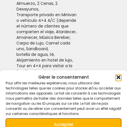
Almuerzo, 2 Cenas, 2
Desayunos,
Transporte privado en Minivan
o vehículo 4×4 A/C (depende
el número de clientes que
comparten el viaje, Atardecer,
Amanecer, Música Bereber,
Carpa de Lujo, Camel cada
uno, Sandboard,
botella de agua, té,
Alojamiento en hotel de lujo,
Tour en 4×4 para visitar a la
familia nómada y Gnawa Music
Gérer le consentement
con pizza bereber.
Pour offrir les meilleures expériences, nous utilisons des
technologies telles que les cookies pour stocker et/ou accéder aux
informations des appareils. Le fait de consentir à ces technologies
nous permettra de traiter des données telles que le comportement
de navigation ou les ID uniques sur ce site. Le fait de ne pas
consentir ou de retirer son consentement peut avoir un effet négatif
preguntas y respuestas
sur certaines caractéristiques et fonctions.
Accepter