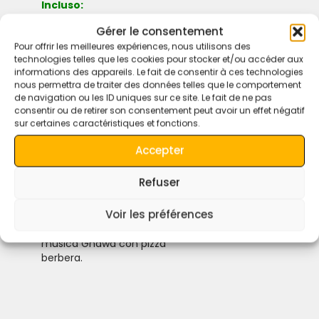
Incluso:
Pranzo, 2 Cene, 2 Colazioni,
Gérer le consentement
Trasporto privato in minivan o
Pour offrir les meilleures expériences, nous utilisons des
veicolo 4×4 con aria
technologies telles que les cookies pour stocker et/ou accéder aux
condizionata (dipende dal
informations des appareils. Le fait de consentir à ces technologies
nous permettra de traiter des données telles que le comportement
numero di clienti che
de navigation ou les ID uniques sur ce site. Le fait de ne pas
condividono il viaggio,
consentir ou de retirer son consentement peut avoir un effet négatif
tramonto, alba, musica
sur certaines caractéristiques et fonctions.
berbera, tenda di lusso,
cammello ciascuno,
Accepter
sandboarding,
bottiglia d’acqua, tè,
Refuser
Pernottamento in Hotel di
Lusso,
Voir les préférences
Tour in fuoristrada per visitare
la famiglia dei nomadi e
musica Gnawa con pizza
berbera.