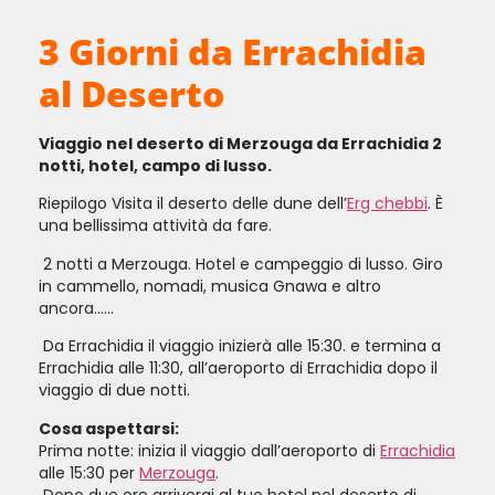
3 Giorni da Errachidia
al Deserto
Viaggio nel deserto di Merzouga da Errachidia 2
notti, hotel, campo di lusso.
Riepilogo Visita il deserto delle dune dell’
Erg chebbi
. È
una bellissima attività da fare.
2 notti a Merzouga. Hotel e campeggio di lusso. Giro
in cammello, nomadi, musica Gnawa e altro
ancora……
Da Errachidia il viaggio inizierà alle 15:30. e termina a
Errachidia alle 11:30, all’aeroporto di Errachidia dopo il
viaggio di due notti.
Cosa aspettarsi:
Prima notte: inizia il viaggio dall’aeroporto di
Errachidia
alle 15:30 per
Merzouga
.
Dopo due ore arriverai al tuo hotel nel deserto di