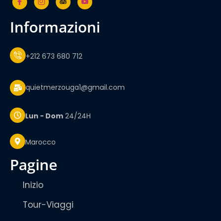
informazioni
+212 673 680 712
quietmerzouga1@gmail.com
Lun - Dom
24/24H
Marocco
pagine
Inizio
Tour-Viaggi