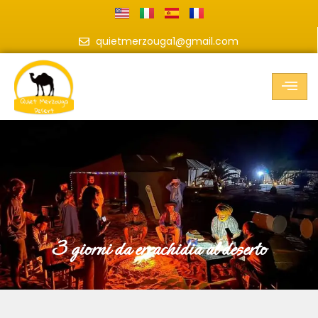
quietmerzouga1@gmail.com
3 giorni da errachidia al deserto