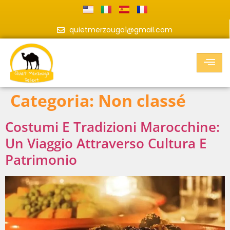
quietmerzouga1@gmail.com
Categoria:
Non classé
Costumi E Tradizioni Marocchine:
Un Viaggio Attraverso Cultura E
Patrimonio