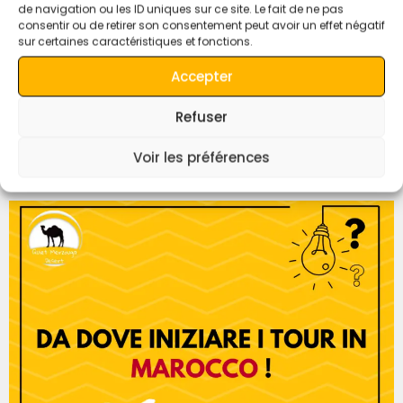
de navigation ou les ID uniques sur ce site. Le fait de ne pas
Merzouga Un viaggio da **Tangeri a Casablanca attraverso il
consentir ou de retirer son consentement peut avoir un effet négatif
deserto di Merzouga** offre un mix indimenticabile delle
sur certaines caractéristiques et fonctions.
vivaci città del Marocco, dei paesaggi mozzafiato e dei
tesori culturali. Che siate alla ricerca di avventura, storia o
Accepter
bellezze paesaggistiche, questo itinerario è ciò che fa per
voi. […]
Refuser
Da Dove Iniziare I Tour In
Voir les préférences
Marocco