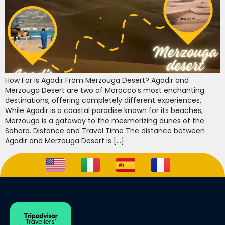
How Far Is Agadir From Merzouga Desert? Agadir and
Merzouga Desert are two of Morocco’s most enchanting
destinations, offering completely different experiences.
While Agadir is a coastal paradise known for its beaches,
Merzouga is a gateway to the mesmerizing dunes of the
Sahara. Distance and Travel Time The distance between
Agadir and Merzouga Desert is […]