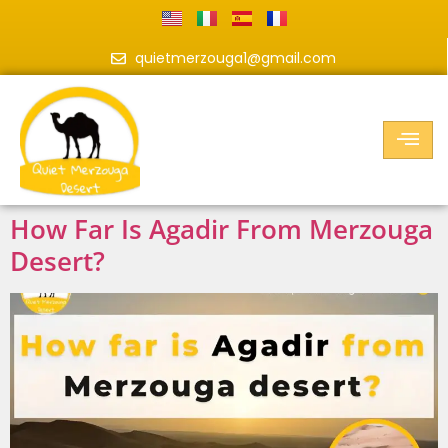
quietmerzouga1@gmail.com
How Far Is Agadir From Merzouga
Desert?