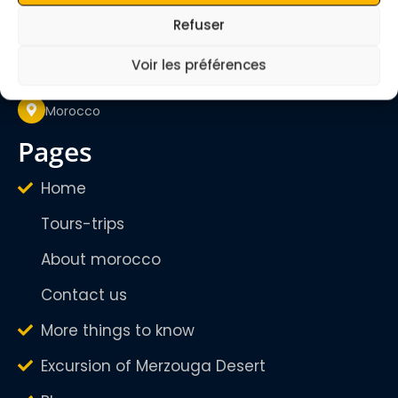
quietmerzouga1@gmail.com
Refuser
Mon - Sunday
24/24H
Voir les préférences
Morocco
pages
Home
Tours-trips
About morocco
Contact us
More things to know
Excursion of Merzouga Desert