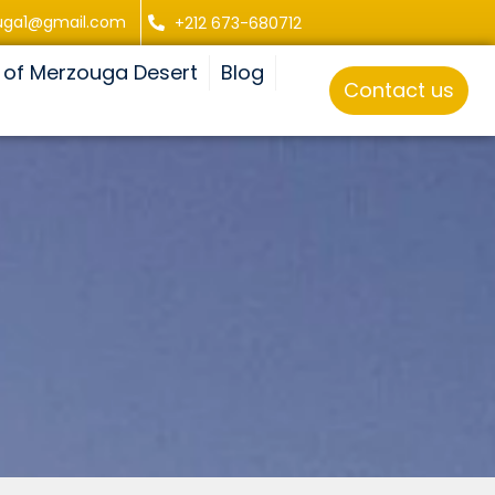
uga1@gmail.com
+212 673-680712
 of Merzouga Desert
Blog
Contact us