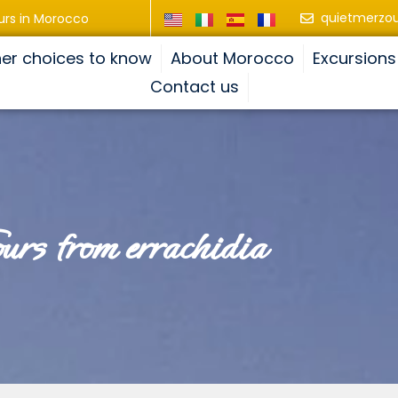
quietmerzo
urs in Morocco
er choices to know
About Morocco
Excursions
Contact us
tours from errachidia