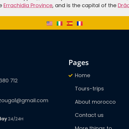
he
Errachidia Province
, and is the capital of the
Drâa
pages
Home
680 712
Tours-trips
zouga1@gmail.com
About morocco
Contact us
day
24/24H
More things to