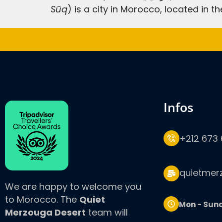
Sūq
) is a city in Morocco, located in t
infos
+212 673 
quietmer
We are happy to welcome you
to Morocco. The
Quiet
Mon - Sun
Merzouga Desert
team will