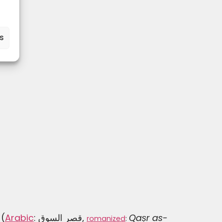
es
 (
Arabic
:
قصر السوق
,
Qaṣr as-
romanized
: