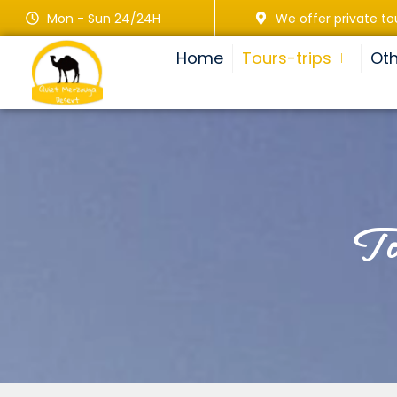
Mon - Sun 24/24H
We offer private to
Home
Tours-trips
Oth