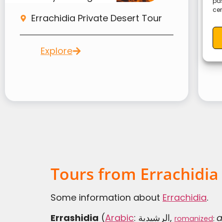
pas
cer
Errachidia Private Desert Tour
Explore
Tours from Errachidia
Some information about
Errachidia
.
Errashidia
(
Arabic
:
الرشيدية
,
a
romanized
: