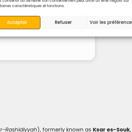
 consentir ou de retirer son consentement peut avoir un effet négatif sur
Sunset Trip In Merzouga From
taines caractéristiques et fonctions.
Errachidia
Accepter
Refuser
Voir les préférenc
Explore
r-Rashidiyyah
), formerly known as
Ksar es-Souk
,