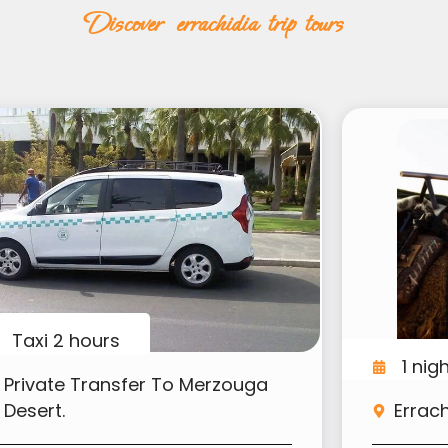
discover errachidia trip tours
Taxi 2 hours
1 nig
Private Transfer To Merzouga
Desert.
Errach