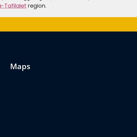
-Tafilalet
region.
maps