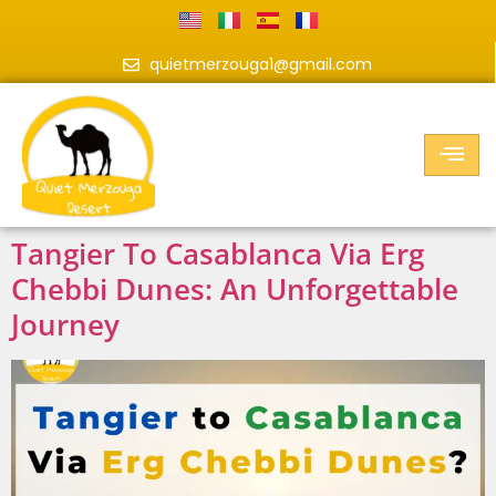
quietmerzouga1@gmail.com
Tangier To Casablanca Via Erg
Chebbi Dunes: An Unforgettable
Journey