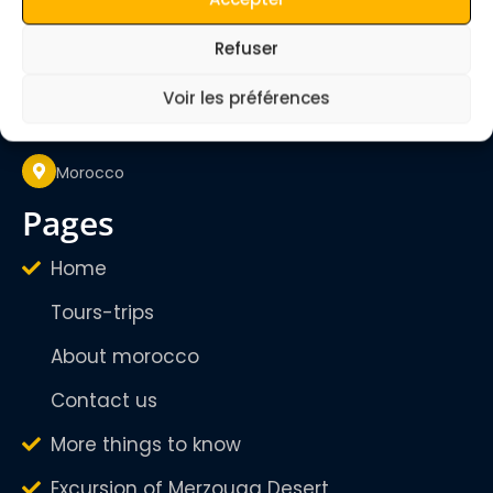
Refuser
quietmerzouga1@gmail.com
Voir les préférences
Mon - Sunday
24/24H
Morocco
pages
Home
Tours-trips
About morocco
Contact us
More things to know
Excursion of Merzouga Desert