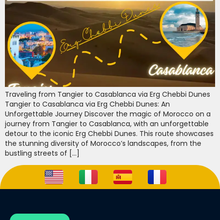
Traveling from Tangier to Casablanca via Erg Chebbi Dunes
Tangier to Casablanca via Erg Chebbi Dunes: An
Unforgettable Journey Discover the magic of Morocco on a
journey from Tangier to Casablanca, with an unforgettable
detour to the iconic Erg Chebbi Dunes. This route showcases
the stunning diversity of Morocco’s landscapes, from the
bustling streets of […]